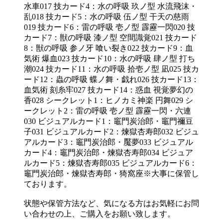
水車017 技カード4：水の呼吸 玖ノ型 水流飛沫・
乱018 技カード5：水の呼吸 伍ノ型 干天の慈雨
019 技カード6：雷の呼吸 壱ノ型 霹靂一閃020 技
カード7：獣の呼吸 漆ノ型 空間識覚021 技カード
8：獣の呼吸 参ノ牙 喰い裂き022 技カード9：血
気術 爆血023 技カード10：水の呼吸 肆ノ型 打ち
潮024 技カード11：水の呼吸 拾壱ノ型 凪025 技カ
ード12：蟲の呼吸 蝶ノ舞・戯れ026 技カード13：
血気術 刻糸牢027 技カード14：惑血 視覚夢幻の
香028 シークレット1：ヒノカミ神楽 円舞029 シ
ークレット2：雷の呼吸 壱ノ型 霹靂一閃・六連
030 ビジュアルカード1：竈門炭治郎・竈門禰豆
子031 ビジュアルカード2：煉獄杏寿郎032 ビジュ
アルカード3：竈門炭治郎・魘夢033 ビジュアル
カード4：竈門炭治郎・煉獄杏寿郎034 ビジュア
ルカード5：煉獄杏寿郎035 ビジュアルカード6：
竈門炭治郎・煉獄杏寿郎・猗窩座※大事に保管し
ております。
状態や保管方法など、気になる方はお気軽にお問
い合わせの上、ご購入をお願い致します。