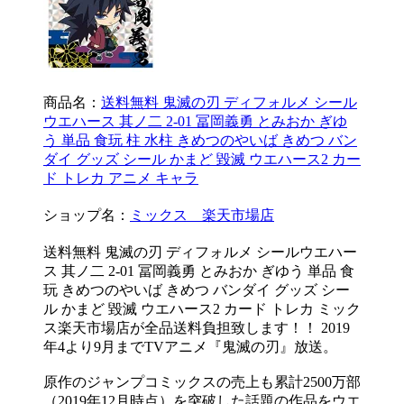
商品名：
送料無料 鬼滅の刃 ディフォルメ シール
ウエハース 其ノ二 2-01 冨岡義勇 とみおか ぎゆ
う 単品 食玩 柱 水柱 きめつのやいば きめつ バン
ダイ グッズ シール かまど 毀滅 ウエハース2 カー
ド トレカ アニメ キャラ
ショップ名：
ミックス 楽天市場店
送料無料 鬼滅の刃 ディフォルメ シールウエハー
ス 其ノ二 2-01 冨岡義勇 とみおか ぎゆう 単品 食
玩 きめつのやいば きめつ バンダイ グッズ シー
ル かまど 毀滅 ウエハース2 カード トレカ ミック
ス楽天市場店が全品送料負担致します！！ 2019
年4より9月までTVアニメ『鬼滅の刃』放送。
原作のジャンプコミックスの売上も累計2500万部
（2019年12月時点）を突破した話題の作品をウエ