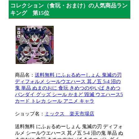
コレクション（食玩・おまけ）の人気商品ラン
キング 第15位
商品名：
送料無料 にふぉるめーしょん 鬼滅の刃
ディフォルメ シールウエハース 其ノ五 5-4 沼の
鬼 単品 ぬまのおに 食玩 きめつのやいば きめつ
バンダイ グッズ シール かまど 毀滅 ウエハース5
カード トレカ シール アニメ キャラ
ショップ名：
ミックス 楽天市場店
送料無料 にふぉるめーしょん 鬼滅の刃 ディフォ
ルメ シールウエハース 其ノ五 5-4 沼の鬼 単品 ぬ