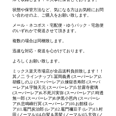
状態や保管方法など、気になる方はお気軽にお問
い合わせの上、ご購入をお願い致します。
メール・ネコポス・宅配便・ゆうパック・宅急便
のいずれかで発送させて頂きます。
複数の場合は同梱致します。
迅速な対応・発送を心がけております。
よろしくお願い致します。
ミックス楽天市場店が全品送料負担致します！！
其ノ二 ラインナップ1.冨岡義勇 (スーパーレア)2.
胡蝶しのぶ (スーパーレア)3.煉獄杏寿郎 (スーパ
ーレア)4.宇髄天元 (スーパーレア)5.甘露寺蜜璃
(スーパーレア)6.不死川実弥 (スーパーレア)7.時透
無一郎 (スーパーレア)8.伊黒小芭内 (スーパーレ
ア)9.悲鳴嶼行冥 (スーパーレア)10.お館様 (レ
ア)11.竈門炭治郎 (レア)12.竈門禰豆子 (レア)13.村
田 (ノーマル)14.白髪＆黒髪 (ノーマル)15.玄弥 (ノ