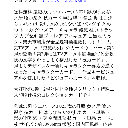
ショップ名：
ミックス 楽天市場店
送料無料 鬼滅の刃 ウエハース3 021 獣の呼吸 参
ノ牙 喰い裂き 技カード 単品 嘴平 伊之助 はしび
ら いのすけ 食玩 きめつのやいば バンダイ きめ
つ トレカ グッズ アニメ キャラ 毀滅 柱 ストラッ
プ カプセル 誕プレ レア フィギュア ご当地 ミッ
クス楽天市場店が全品送料負担致します！！ 人
気TVアニメ『鬼滅の刃』のカードウエハース第3
弾が登場！第3弾にはTVアニメ本編場面写と必殺
技の文字をかっこよく構成した「技カード」、1
弾よりデザインを一新しキャラクター要素の濃く
なった「キャラクターカード」、作品キービジュ
アルを使用した「ビジュアルカード」を収録。
大好評の1弾・2弾と同じ全種メタリック＋特殊ニ
ス印刷仕様のコレクションカードです。
鬼滅の刃 ウエハース3 021 獣の呼吸 参ノ牙 喰い
裂き 技カード はしびら いのすけ カード単品 ・
獣の呼吸 漆ノ型 空間識覚 技カード 単品 カード1
枚 サイズ：約83×56mm 状態：国内正規品・内袋