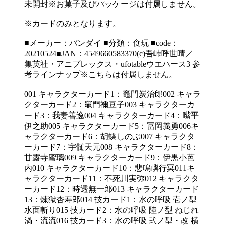
未開封※お菓子及びパッケージは付属しません。
※カードのみとなります。
■メーカー：バンダイ ■分類：食玩 ■code：
20210524■JAN：4549660583370(c)吾峠呼世晴／
集英社・アニプレックス・ufotableウエハース3 参
考ラインナップ※こちらは付属しません。
001 キャラクターカード1：竈門炭治郎002 キャラ
クターカード2：竈門禰豆子003 キャラクターカ
ード3：我妻善逸004 キャラクターカード4：嘴平
伊之助005 キャラクターカード5：冨岡義勇006キ
ャラクターカード6：胡蝶しのぶ007 キャラクタ
ーカード7：宇髄天元008 キャラクターカード8：
甘露寺蜜璃009 キャラクターカード9：伊黒小芭
内010 キャラクターカード10：悲鳴嶼行冥011キ
ャラクターカード11：不死川実弥012 キャラクタ
ーカード12：時透無一郎013 キャラクターカード
13：煉獄杏寿郎014 技カード1：水の呼吸 壱ノ型
水面斬り015 技カード2：水の呼吸 陸ノ型 ねじれ
渦・流流016 技カード3：水の呼吸 弐ノ型・改 横