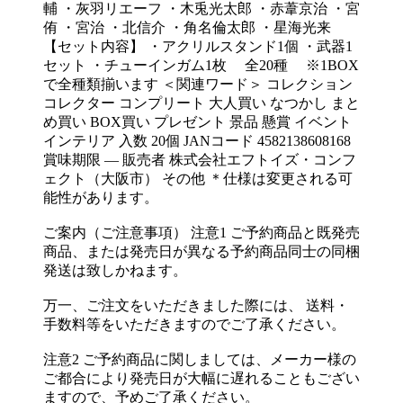
輔 ・灰羽リエーフ ・木兎光太郎 ・赤葦京治 ・宮
侑 ・宮治 ・北信介 ・角名倫太郎 ・星海光来
【セット内容】 ・アクリルスタンド1個 ・武器1
セット ・チューインガム1枚 全20種 ※1BOX
で全種類揃います ＜関連ワード＞ コレクション
コレクター コンプリート 大人買い なつかし まと
め買い BOX買い プレゼント 景品 懸賞 イベント
インテリア 入数 20個 JANコード 4582138608168
賞味期限 — 販売者 株式会社エフトイズ・コンフ
ェクト（大阪市） その他 ＊仕様は変更される可
能性があります。
ご案内（ご注意事項） 注意1 ご予約商品と既発売
商品、または発売日が異なる予約商品同士の同梱
発送は致しかねます。
万一、ご注文をいただきました際には、 送料・
手数料等をいただきますのでご了承ください。
注意2 ご予約商品に関しましては、メーカー様の
ご都合により発売日が大幅に遅れることもござい
ますので、予めご了承ください。