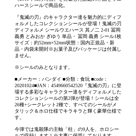
ハースシールで商品化。
『鬼滅の刃』のキャラクター達を魅力的にディフ
ォルメしたコレクションシールが登場！鬼滅の刃
ディフォルメ シールウエハース 其ノ二 2-01 冨岡
義勇 とみおか ぎゆう 単品・ 冨岡 義勇 シール1枚
サイズ：約52mm×52mm状態：国内正規品・新
品・内袋未開封※お菓子及びパッケージは付属し
ません。
※シールのみとなります。
■メーカー：バンダイ ■分類：食玩 ■code：
20201024■JAN：4549660542520『鬼滅の刃』に登
場する多彩なキャラクター達をディフォルメした
コレクションシールの第2弾が登場！シールは全
26種+シークレット2種で、すべてのシールがメ
タリック＆ホロ仕様でキラキラと輝く豪華仕様で
す。
今弾では鬼殺隊の主軸「柱」の9人を、ホロシー
ルで収録します！※大事に保管しております。