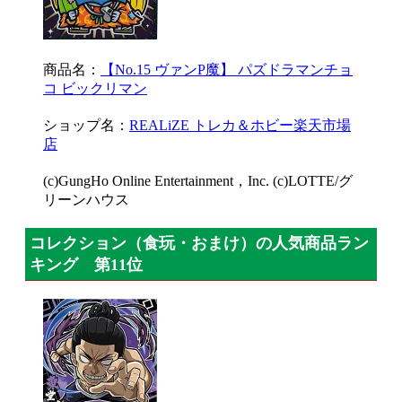
商品名：
【No.15 ヴァンP魔】 パズドラマンチョ
コ ビックリマン
ショップ名：
REALiZE トレカ＆ホビー楽天市場
店
(c)GungHo Online Entertainment，Inc. (c)LOTTE/グ
リーンハウス
コレクション（食玩・おまけ）の人気商品ラン
キング 第11位