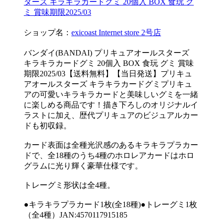
ターズ キラキラカードグミ 20個入 BOX 食玩 グ
ミ 賞味期限2025/03
ショップ名：
exicoast Internet store 2号店
バンダイ(BANDAI) プリキュアオールスターズ
キラキラカードグミ 20個入 BOX 食玩 グミ 賞味
期限2025/03【送料無料】【当日発送】プリキュ
アオールスターズ キラキラカードグミプリキュ
アの可愛いキラキラカードと美味しいグミを一緒
に楽しめる商品です！​描き下ろしのオリジナルイ
ラストに加え、歴代プリキュアのビジュアルカー
ドも初収録。
カード表面は全種光沢感のあるキラキラプラカー
ドで、全18種のうち4種のホロレアカードはホロ
グラムに光り輝く豪華仕様です。
トレーグミ形状は全4種。
●キラキラプラカード1枚(全18種)●トレーグミ1枚
（全4種）JAN:4570117915185