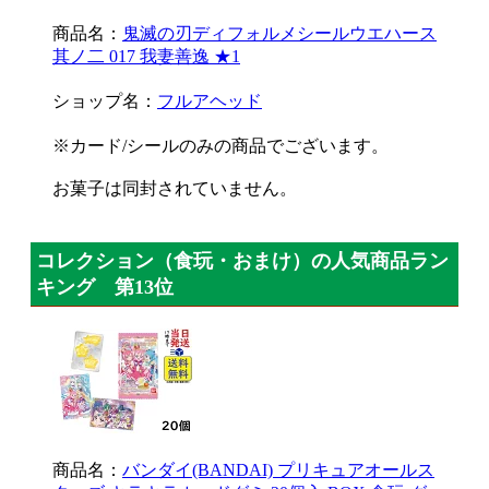
商品名：
鬼滅の刃ディフォルメシールウエハース
其ノ二 017 我妻善逸 ★1
ショップ名：
フルアヘッド
※カード/シールのみの商品でございます。
お菓子は同封されていません。
コレクション（食玩・おまけ）の人気商品ラン
キング 第13位
商品名：
バンダイ(BANDAI) プリキュアオールス