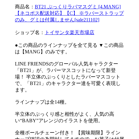
商品名：
BT21 ぷっくりラバマスグミ [4.MANG]
【ネコポス配送対応】【C】 ※ラバーストラップ
のみ、グミは付属しません[sale211102]
ショップ名：
トイサンタ楽天市場店
●この商品のラインナップを全て見る ▼この商品
は【MANG】のみです。
LINE FRIENDSのグローバル人気キャラクター
「BT21」が、ラバーマスコットになって新登
場！ 半立体のぷっくりとしたラバーマスコット
で、「BT21」のキャラクター達を可愛く表現し
ます。
ラインナップは全14種。
半立体のぷっくり感と相性がよく、人気の高
い“BABY”アレンジのイラストを使用。
全種ボールチェーン付き！ 【賞味期限】ライン