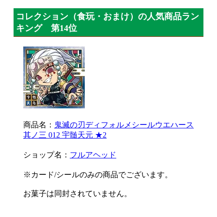
コレクション（食玩・おまけ）の人気商品ラン
キング 第14位
商品名：
鬼滅の刃ディフォルメシールウエハース
其ノ三 012 宇髄天元 ★2
ショップ名：
フルアヘッド
※カード/シールのみの商品でございます。
お菓子は同封されていません。