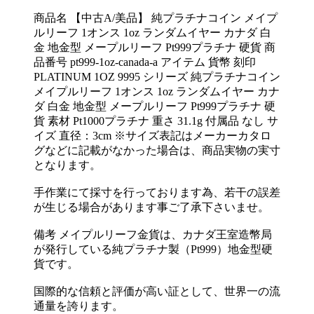
商品名 【中古A/美品】 純プラチナコイン メイプ
ルリーフ 1オンス 1oz ランダムイヤー カナダ 白
金 地金型 メープルリーフ Pt999プラチナ 硬貨 商
品番号 pt999-1oz-canada-a アイテム 貨幣 刻印
PLATINUM 1OZ 9995 シリーズ 純プラチナコイン
メイプルリーフ 1オンス 1oz ランダムイヤー カナ
ダ 白金 地金型 メープルリーフ Pt999プラチナ 硬
貨 素材 Pt1000プラチナ 重さ 31.1g 付属品 なし サ
イズ 直径：3cm ※サイズ表記はメーカーカタロ
グなどに記載がなかった場合は、商品実物の実寸
となります。
手作業にて採寸を行っております為、若干の誤差
が生じる場合があります事ご了承下さいませ。
備考 メイプルリーフ金貨は、カナダ王室造幣局
が発行している純プラチナ製（Pt999）地金型硬
貨です。
国際的な信頼と評価が高い証として、世界一の流
通量を誇ります。