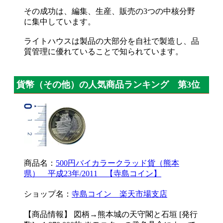
その成功は、編集、生産、販売の3つの中核分野
に集中しています。
ライトハウスは製品の大部分を自社で製造し、品
質管理に優れていることで知られています。
貨幣（その他）の人気商品ランキング 第3位
商品名：
500円バイカラークラッド貨（熊本
県） 平成23年/2011 【寺島コイン】
ショップ名：
寺島コイン 楽天市場支店
【商品情報】 図柄→熊本城の天守閣と石垣 [発行