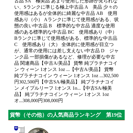
古品 SA 極美品 あまり使用した形跡が見られな
い、Sランクに準じる極上中古品 A 美品 少々の
使用感はあるが全体的に綺麗な中古品 AB 使用
感あり（小） Aランクに準じて使用感がある、状
態の良い中古品 B 標準的な中古品 適度な使用
感のある標準的な中古品 BC 使用感あり（中）
Bランクに準じて使用感がある、標準的な中古品
C 使用感あり（大） 全体的に使用感が目立つ
が、通常の使用には差し支えない中古品 D ジャ
ンク品 一部損傷があるなど、修理が必要な中古
品 関連商品【中古A/美品】 貨幣 純プラチナコイ
ン ウィーン 1オンス 1oz ...【中古A/美品】 貨幣
純プラチナコイン ウィーン 1オンス 1oz ...302,500
円302,500円【中古SA/極美品】 純プラチナコイ
ン メイプルリーフ 1オンス 1o...【中古SA/極美
品】 純プラチナコイン ウィーン 1オンス 1oz
オ...308,000円308,000円
貨幣（その他）の人気商品ランキング 第19位