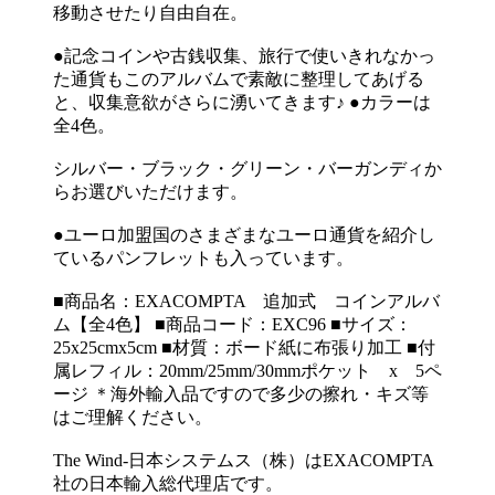
移動させたり自由自在。
●記念コインや古銭収集、旅行で使いきれなかっ
た通貨もこのアルバムで素敵に整理してあげる
と、収集意欲がさらに湧いてきます♪ ●カラーは
全4色。
シルバー・ブラック・グリーン・バーガンディか
らお選びいただけます。
●ユーロ加盟国のさまざまなユーロ通貨を紹介し
ているパンフレットも入っています。
■商品名：EXACOMPTA 追加式 コインアルバ
ム【全4色】 ■商品コード：EXC96 ■サイズ：
25x25cmx5cm ■材質：ボード紙に布張り加工 ■付
属レフィル：20mm/25mm/30mmポケット x 5ペ
ージ ＊海外輸入品ですので多少の擦れ・キズ等
はご理解ください。
The Wind-日本システムス（株）はEXACOMPTA
社の日本輸入総代理店です。