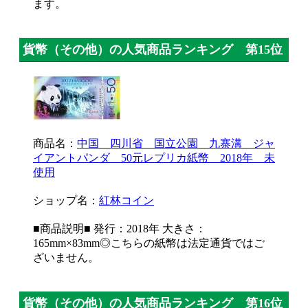
ます。
貨幣（その他）の人気商品ランキング 第15位
商品名：
中国 四川省 国立公園 九寨溝 ジャ
イアントパンダ 50元レプリカ紙幣 2018年 未
使用
ショップ名：
紅林コイン
■商品説明■ 発行：2018年 大きさ：
165mm×83mm◎こちらの紙幣は法定通貨ではご
ざいません。
貨幣（その他）の人気商品ランキング 第16位