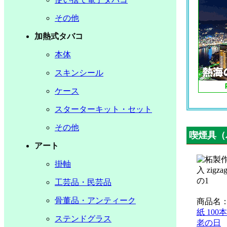
その他
加熱式タバコ
本体
スキンシール
ケース
スターターキット・セット
その他
喫煙具（
アート
掛軸
工芸品・民芸品
骨董品・アンティーク
商品名
紙 100
ステンドグラス
老の日