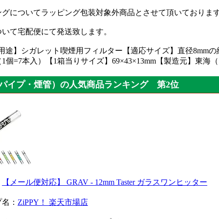
ングについてラッピング包装対象外商品とさせて頂いておりま
ついて宅配便にて発送致します。
【用途】シガレット喫煙用フィルター【適応サイズ】直径8mmの
（1個=7本入）【1箱当りサイズ】69×43×13mm【製造元】
パイプ・煙管）の人気商品ランキング 第2位
：
【メール便対応】 GRAV - 12mm Taster ガラスワンヒッター
プ名：
ZiPPY！ 楽天市場店