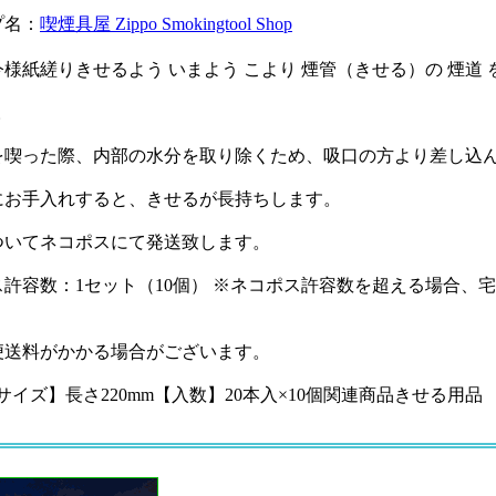
プ名：
喫煙具屋 Zippo Smokingtool Shop
様紙縒りきせるよう いまよう こより 煙管（きせる）の 煙道 
 。
を喫った際、内部の水分を取り除くため、吸口の方より差し込
にお手入れすると、きせるが長持ちします。
ついてネコポスにて発送致します。
ス許容数：1セット（10個） ※ネコポス許容数を超える場合、
便送料がかかる場合がございます。
【サイズ】長さ220mm【入数】20本入×10個関連商品きせる用品