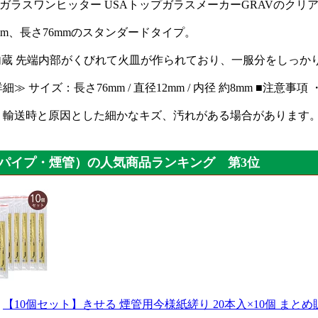
AVガラスワンヒッター USAトップガラスメーカーGRAVのク
mm、長さ76mmのスタンダードタイプ。
皿内蔵 先端内部がくびれて火皿が作られており、一服分をしっか
細≫ サイズ：長さ76mm / 直径12mm / 内径 約8mm ■
、輸送時と原因とした細かなキズ、汚れがある場合があります
パイプ・煙管）の人気商品ランキング 第3位
：
【10個セット】きせる 煙管用今様紙縒り 20本入×10個 まとめ販売