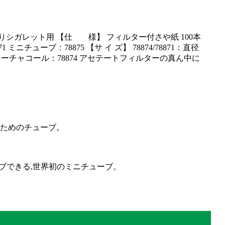
づくりシガレット用 【仕 様】 フィルター付さや紙 100本
チューブ：78875 【サ イ ズ】 78874/78871：直径
 レギュラーチャコール：78874 アセテートフィルターの真ん中に
るためのチューブ。
セーブできる,世界初のミニチューブ。