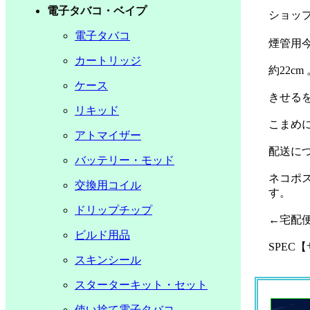
電子タバコ・ベイプ
ショッ
電子タバコ
煙管用今
カートリッジ
約22cm
ケース
きせる
リキッド
こまめ
アトマイザー
配送に
バッテリー・モッド
ネコポ
交換用コイル
す。
ドリップチップ
←宅配
ビルド用品
SPEC
スキンシール
スターターキット・セット
使い捨て電子タバコ