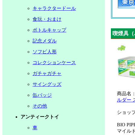
キャラクタードール
食玩・おまけ
ボトルキャップ
喫煙具（
記念メダル
ソフビ人形
コレクションケース
ガチャガチャ
サイングッズ
商品名
缶バッジ
ルダー 
その他
ショッ
アンティークトイ
BIO 
車
マイル