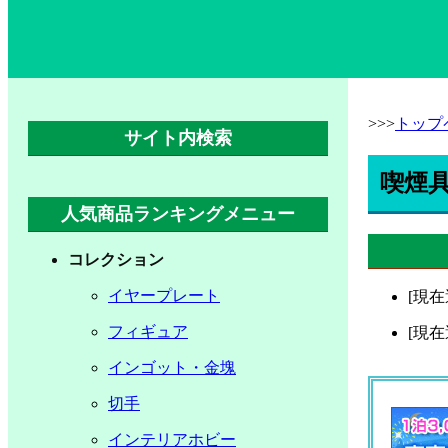
>>>
トップ
サイト内検索
喫煙
人気商品ランキングメニュー
コレクション
イヤープレート
[現
フィギュア
[現
インゴット・金塊
切手
インテリアホビー