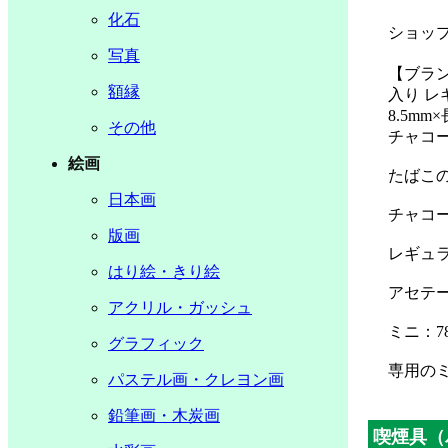
化石
ショッ
写真
【ブラン
額縁
入り レ
8.5m
その他
チャコ
絵画
たばこ
日本画
チャコ
版画
レギュラ
はり絵・きり絵
アセテ
アクリル・ガッシュ
ミニ：7
グラフィック
専用の
パステル画・クレヨン画
鉛筆画・木炭画
喫煙具（