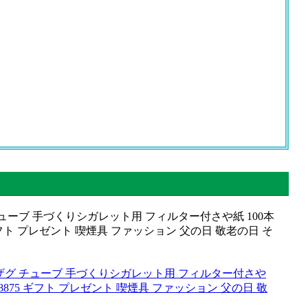
ZAG ジグザグ チューブ 手づくりシガレット用 フィルター付さや
ミニ/78875 ギフト プレゼント 喫煙具 ファッション 父の日 敬