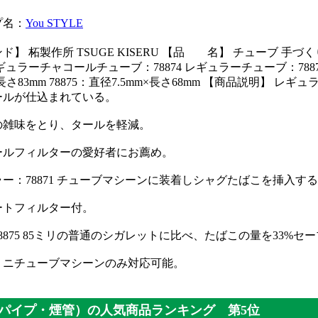
プ名：
You STYLE
ド】 柘製作所 TSUGE KISERU 【品 名】 チューブ 手
ギュラーチャコールチューブ：78874 レギュラーチューブ：78871 ミニ
m×長さ83mm 78875：直径7.5mm×長さ68mm 【商品説明】
ールが仕込まれている。
の雑味をとり、タールを軽減。
ールフィルターの愛好者にお薦め。
ー：78871 チューブマシーンに装着しシャグたばこを挿入す
ートフィルター付。
8875 85ミリの普通のシガレットに比べ、たばこの量を33%
ミニチューブマシーンのみ対応可能。
パイプ・煙管）の人気商品ランキング 第5位