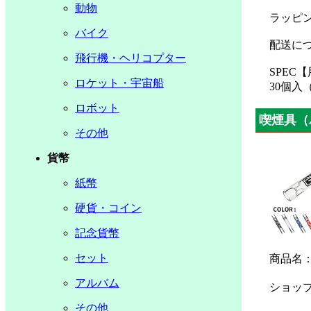
動物
ラッピ
バイク
配送に
飛行機・ヘリコプター
SPEC
ロケット・宇宙船
30個入
ロボット
喫煙具（
その他
貨幣
紙幣
硬貨・コイン
記念貨幣
セット
商品名
アルバム
ショッ
その他