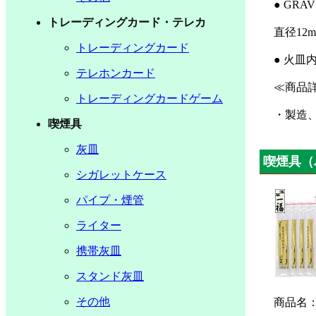
● GR
トレーディングカード・テレカ
直径12
トレーディングカード
● 火
テレホンカード
≪商品詳
トレーディングカードゲーム
・製造
喫煙具
灰皿
喫煙具（
シガレットケース
パイプ・煙管
ライター
携帯灰皿
スタンド灰皿
その他
商品名