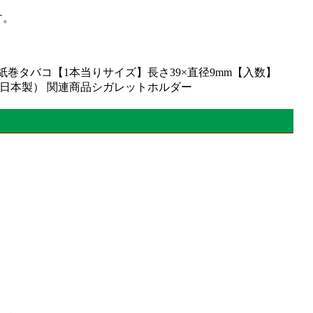
す。
紙巻タバコ【1本当りサイズ】長さ39×直径9mm【入数】
東海（日本製） 関連商品シガレットホルダー