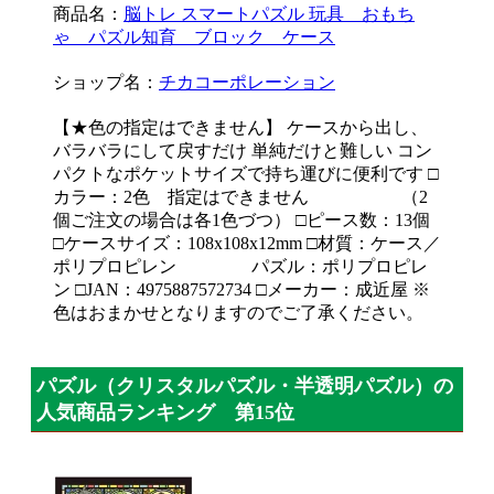
商品名：
脳トレ スマートパズル 玩具 おもち
ゃ パズル知育 ブロック ケース
ショップ名：
チカコーポレーション
【★色の指定はできません】 ケースから出し、
バラバラにして戻すだけ 単純だけと難しい コン
パクトなポケットサイズで持ち運びに便利です □
カラー：2色 指定はできません （2
個ご注文の場合は各1色づつ） □ピース数：13個
□ケースサイズ：108x108x12mm □材質：ケース／
ポリプロピレン パズル：ポリプロピレ
ン □JAN：4975887572734 □メーカー：成近屋 ※
色はおまかせとなりますのでご了承ください。
パズル（クリスタルパズル・半透明パズル）の
人気商品ランキング 第15位