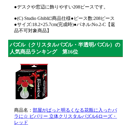
●デスクや窓辺に飾りやすい208ピースです。
●(C) Studio Ghibli□商品仕様●ピース数:208ピース
●サイズ:18.2×25.7cm(完成時)●パネル:No.2-C【返
品不可対象商品】
パズル（クリスタルパズル・半透明パズル）の
人気商品ランキング 第16位
商品名：
部屋がぱっと明るくなる花瓶に入ったバ
ラに☆ ビバリー 立体クリスタルパズル6ローズ・
レッド