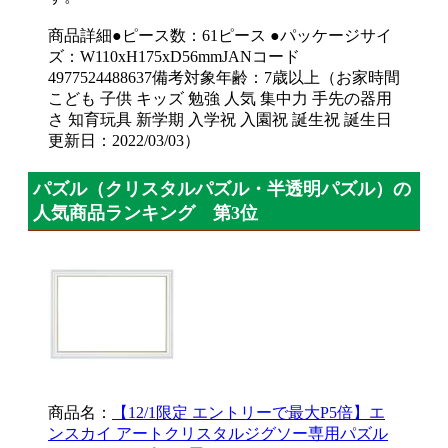
商品詳細●ピース数：61ピース ●パッケージサイ
ズ：W110xH175xD56mmJANコード
4977524488637備考対象年齢：7歳以上（お家時間
こども 子供 キッズ 勉強 人気 集中力 手先の器用
さ 知育玩具 新学期 入学祝 入園祝 誕生祝 誕生日
更新日：2022/03/03）
パズル（クリスタルパズル・半透明パズル）の
人気商品ランキング 第3位
商品名：
【12/1限定 エントリーで最大P5倍】エ
ンスカイ アートクリスタルジグソー専用パズル