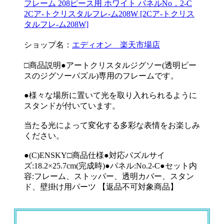
フレーム 208ピース用 ホワイト パネルNo．2-C
2Cア-トクリスタルフレ-ム208W [2Cア-トクリス
タルフレ-ム208W]
ショップ名：
エディオン 楽天市場店
□商品説明●アートクリスタルジグソー(透明ピー
スのジグソーパズル)専用のフレームです。
●様々な場所に置いて光を取り入れられるように
スタンドが付いています。
当たる光によって変化する多彩な表情をお楽しみ
ください。
●(C)ENSKY□商品仕様●対応パズルサイ
ズ:18.2×25.7cm(完成時)●パネル:No.2-C●セット内
容:フレーム、ストッパー、透明カバー、スタン
ド、壁掛け用パーツ 【返品不可対象商品】