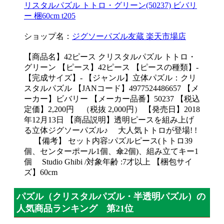
リスタルパズル トトロ・グリーン(50237) ビバリ
ー 梱60cm t205
ショップ名：
ジグソーパズル友蔵 楽天市場店
【商品名】42ピース クリスタルパズル トトロ・
グリーン 【ピース】42ピース 【ピースの種類】-
【完成サイズ】- 【ジャンル】立体パズル：クリ
スタルパズル 【JANコード】4977524486657 【メ
ーカー】ビバリー 【メーカー品番】50237 【税込
定価】2,200円 （税抜 2,000円） 【発売日】2018
年12月13日 【商品説明】透明ピースを組み上げ
る立体ジグソーパズル♪ 大人気トトロが登場! !
【備考】 セット内容:パズルピース(トトロ39
個、センターポール1個、傘2個)、組み立てキー1
個 Studio Ghibi /対象年齢 :7才以上 【梱包サイ
ズ】60cm
パズル（クリスタルパズル・半透明パズル）の
人気商品ランキング 第21位