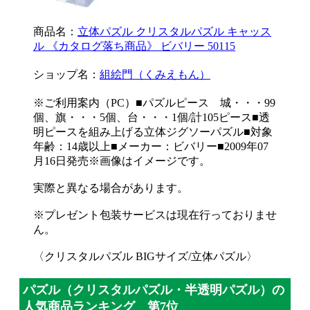
商品名：
立体パズル クリスタルパズル キャッス
ル 《カタログ落ち商品》 ビバリー 50115
ショップ名：
組絵門（くみえもん）
※ご利用案内（PC）■パズルピース 城・・・99
個、旗・・・5個、台・・・1個/計105ピース■透
明ピースを組み上げる立体ジグソーパズル■対象
年齢：14歳以上■メーカー：ビバリー■2009年07
月16日発売※画像はイメージです。
実際と異なる場合があります。
※プレゼント包装サービスは現在行っておりませ
ん。
〈クリスタルパズル BIGサイズ/立体パズル〉
パズル（クリスタルパズル・半透明パズル）の
人気商品ランキング 第7位