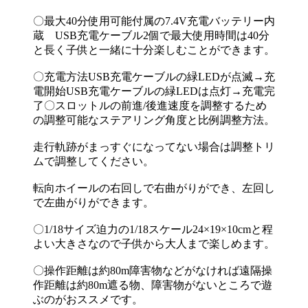
〇最大40分使用可能付属の7.4V充電バッテリー内
蔵 USB充電ケーブル2個で最大使用時間は40分
と長く子供と一緒に十分楽しむことができます。
〇充電方法USB充電ケーブルの緑LEDが点滅→充
電開始USB充電ケーブルの緑LEDは点灯→充電完
了〇スロットルの前進/後進速度を調整するため
の調整可能なステアリング角度と比例調整方法。
走行軌跡がまっすぐになってない場合は調整トリ
ムで調整してください。
転向ホイールの右回しで右曲がりができ、左回し
で左曲がりができます。
〇1/18サイズ迫力の1/18スケール24×19×10cmと程
よい大きさなので子供から大人まで楽しめます。
〇操作距離は約80m障害物などがなければ遠隔操
作距離は約80m遮る物、障害物がないところで遊
ぶのがおススメです。