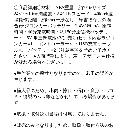
〇商品詳細〇材料：ABS重量：約770gサイズ：
24×19×10cm周波数：2.4GHzスピード：40km/h遠
隔操作距離：約80m(干渉なし、障害物なしの場
合)ラジコンカーバッテリー：7.4V/850mAh操作
時間：40分充電時間：約150分送信機バッテリ
ー：1.5V 単三乾電池×3(別売り)セット内容ラジコ
ンカー×1・コントローラー×1・USB充電ケーブ
ル×1・バッテリー×2【注意事項を予めご了承く
ださい】 ●入荷時期により、若干デザインや仕様
が変わる場合がございます。
●手作業での採寸となりますので、若干の誤差が
生じます。
●輸入品のため、小傷・擦れ・汚れ・変形・ヘコ
ミ・縫製のムラ等などが付いている場合がありま
す。
●取扱・取付説明書等は付属しておりません。
●販売のみとなりますため、取扱・取付方法のお