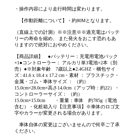
・操作内容により走行時間は変わります。
【作動距離について】・約80Mとなります。
（直線上での計測）※※注意※※過充電はバッテ
リーの寿命を縮め、 また発火をおこす恐れもあ
りますので絶対におやめください。
【商品詳細】 ●バッテリー：充電用電池パック
×1●コントローラー： アルカリ単3電池×2本（別
売）●※対象年齢 7歳以上●2.4GHZ・梱包サイ
ズ : 41.6 x 18.4 x 17.2 cm・素材 ： プラスチック・
金属・ゴム・車体サイズ ： （約）
15.0cm×28.0cm×高さ14.0cm（アップ時：約22）・
コントローラーサイズ： （約）
15.0cm×15.0cm ・重量：車体 約785g（電池
含む）・化粧箱入り【注意事項】※車体のロゴ文
字やカラーが変更される場合があります。
車体自体の変更はございませんので何卒ご了承
ください。