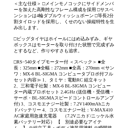
＜主な仕様＞ □メインモノコックにサイドメンバ
ーを加えた高剛性なフレーム構成を採用 □サスペ
ンションは4輪ダブルウィッシュボーン □等長2分
割タイロッドを採用し、くせのない操縦特性を生
み出します。
□ビッグタイヤはホイールにはめ込みずみ、ギヤ
ボックスはモーターを取り付けた状態で完成ずみ
とするなど、作りやすさも追求。
□RS−540タイプモーター付 ＜スペック＞ ■全
長：325mm ■全幅：272mm ■全高：270mm ≪サン
ワ：MX-6 BL-SIGMA コンピュータプロポ付フル
セット内容≫ 1、タミヤ：電動RC 組立キット
2、三和電子社製：MX-6 BL-SIGMA コンピュー
ター内蔵プロポセット 2.4GHz (送信機・受信機・
サーボ・BL-SIGMAスピードコントロールアンプ
付) 3、コスモエナジー社製：7.2V1400mAhニカ
ドバッテリー 4、コスモエナジー社：V-MAX410
AC家庭用急速充電器 （7.2Vニカド/ニッケル水
素バッテリー対応） 【 別途必要なアイテ
ム 】 ※組立工具・ボディ塗装用塗料 ※瞬間接