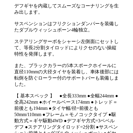
デフギヤを内蔵してスムーズなコーナリングを生
み出します。
サスペンションはフリクションダンパーを装備し
たダブルウィッシュボーン4輪独立。
ステアリングサーボをシャーシ左側面にセットし
て、等長2分割タイロッドによりクセのない操縦
特性を発揮します。
また、ブラックカラーの5本スポークホイールに
直径110mmの大径タイヤを装着し、車体後部には
転倒を防ぐローラー付のサポートバーも装備しま
した。
【 基本スペック 】 ●全長333mm ●全幅244mm ●
全高242mm ●ホイールベース174mm ●トレッド＝
前後とも194mm ●タイヤ幅/径=前後とも
50mm/110mm ●フレーム＝モノコックタイプ ●駆
動方式＝ギヤ駆動4WD ●デフギヤ方式=3ベベル
デフ ●ステアリングタイロッド=2分割 ●サスペン