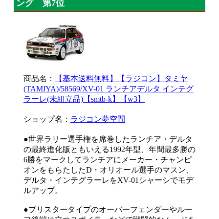
ング 第7位
商品名：
【基本送料無料】【ラジコン】タミヤ
(TAMIYA)/58569/XV-01 ランチアデルタ インテグ
ラーレ(未組立品)【smtb-k】【w3】
ショップ名：
ラジコン夢空間
●世界ラリー選手権を席巻したランチア・デルタ
の最終進化版ともいえる1992年型、年間最多勝の
6勝をマークしてランチアにメーカー・チャンピ
オンをもらたしたD・オリオール選手のマスン、
デルタ・インテグラーレをXV-01シャーシでモデ
ルアップ。
●ブリスタータイプのオーバーフェンダーやルー