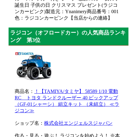
誕生日 子供の日 クリスマス プレゼント(ラジコ
ンカーピンク)製造元：Ynanimery商品番号：001
色：ラジコンカーピンク【当店からの連絡】
ラジコン（オフロードカー）の人気商品ランキ
ング 第3位
商品名：
！【TAMIYA/タミヤ】 58589 1/10 電動
RC トヨタ ランドクルーザー 40 ピックアップ
（GF-01シャーシ） 組立キット （未組立） ≪ラ
ジコン≫
ショップ名：
株式会社エンジェルスジャパン
作る・見る・遊ぶ！ ラジコンを始めよう！ ※本