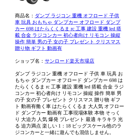
商品名：
ダンプ ラジコン 重機 オフロード 子供
車 玩具 おもちゃ ダンプカー オフロード ダンプ
カー 698 はたらくくるま rc 工事 建設 重機 led 搭
載 合金 ラジコンカー 初心者向け リモコン 操縦
操作 簡単 男の子 女の子 プレゼント クリスマス
贈り物 ギフト 動画有
ショップ名：
サンロード楽天市場店
ダンプ ラジコン 重機 オフロード 子供 車 玩具 お
もちゃ ダンプカー オフロード ダンプカー 698 は
たらくくるま rc 工事 建設 重機 led 搭載 合金 ラジ
コンカー 初心者向け リモコン 操縦 操作 簡単 男
の子 女の子 プレゼント クリスマス 贈り物 ギフ
ト 動画有働く車 はたらくくるま 大人気 オフロー
ド ダンプカー 動画有 工事現場体験 本物 そっく
り 大迫力 人気 爆発 プレゼント 最適 キラキラ 光
る 迫力満点 楽しい 1：18 ビッグスケール他のラ
ジコンカーと一緒に遊んでも混信しません。