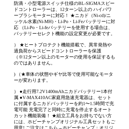
防滴・小型電源スイッチ仕様のBL-SIGMAスピー
ドコントローラーは、12ターン以上の ハイパワ
ーブラシモーターに対応！ ★ニカド（Ni-cd)/ニ
ッケル水素(Ni-MH)・Li-Po・Li-Feバッテリーに対
応 （Li-Po・Li-feバッテリーを使用する場合は、
バッテリーセレクト機能の設定変更が必要です。
） ★ヒートプロテクト機能搭載で、異常発熱や
過負荷からスピードコントローラーを保護
（※12ターン以上のモーターの使用を保証するも
のではありません。
) （★車体の状態やギヤ比等で使用可能なモータ
ーが変わります。
） ●走行用7.2V1400mAhニカドバッテリー1本付
属 ●V-MAX410AC家庭用急速充電器は、セット
に付属するニカドバッテリーを約1〜1.5時間で充
電可能 充電完了と同時に充電を停止するオート
カット機能装備！ ★組立工具をお持ちでない方
には、ホビーチャンプオリジナル工具セットもご
用意! ご注文はこちら→ホビーチャンプ：オリジ