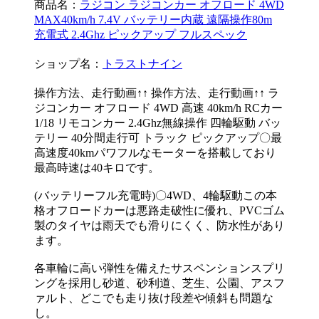
商品名：
ラジコン ラジコンカー オフロード 4WD
MAX40km/h 7.4V バッテリー内蔵 遠隔操作80m
充電式 2.4Ghz ピックアップ フルスペック
ショップ名：
トラストナイン
操作方法、走行動画↑↑ 操作方法、走行動画↑↑ ラ
ジコンカー オフロード 4WD 高速 40km/h RCカー
1/18 リモコンカー 2.4Ghz無線操作 四輪駆動 バッ
テリー 40分間走行可 トラック ピックアップ〇最
高速度40kmパワフルなモーターを搭載しており
最高時速は40キロです。
(バッテリーフル充電時)〇4WD、4輪駆動この本
格オフロードカーは悪路走破性に優れ、PVCゴム
製のタイヤは雨天でも滑りにくく、防水性があり
ます。
各車輪に高い弾性を備えたサスペンションスプリ
ングを採用し砂道、砂利道、芝生、公園、アスフ
ァルト、どこでも走り抜け段差や傾斜も問題な
し。