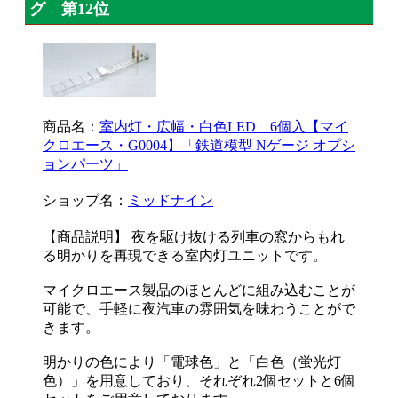
グ 第12位
商品名：
室内灯・広幅・白色LED 6個入【マイ
クロエース・G0004】「鉄道模型 Nゲージ オプシ
ョンパーツ」
ショップ名：
ミッドナイン
【商品説明】 夜を駆け抜ける列車の窓からもれ
る明かりを再現できる室内灯ユニットです。
マイクロエース製品のほとんどに組み込むことが
可能で、手軽に夜汽車の雰囲気を味わうことがで
きます。
明かりの色により「電球色」と「白色（蛍光灯
色）」を用意しており、それぞれ2個セットと6個