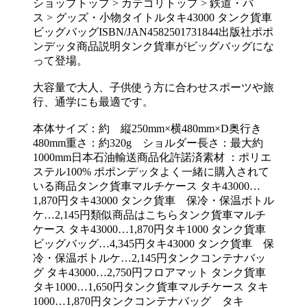
ショップトップ > カテゴリトップ > 鉄道・バ
ス > グッズ・小物タイトルタキ43000 タンク貨車
ビッグバッグISBN/JAN4582501731844出版社ポポ
ンデッタ商品説明タンク貨車がビッグバッグにな
って登場。
大容量で大人、子供使う方に合わせスポーツや旅
行、通学にも最適です。
本体サイズ：約 縦250mm×横480mm×D奥行き
480mm重さ：約320g ショルダー長さ：最大約
1000mm日本石油輸送商品化許諾済素材 ：ポリエ
ステル100% ポポンデッタよく一緒に購入されて
いる商品タンク貨車マルチケース タキ43000…
1,870円タキ43000 タンク貨車 保冷・保温ボトル
ケ…2,145円類似商品はこちらタンク貨車マルチ
ケース タキ43000…1,870円タキ1000 タンク貨車
ビッグバッグ…4,345円タキ43000 タンク貨車 保
冷・保温ボトルケ…2,145円タンクコンテナバッ
グ タキ43000…2,750円フロアマット タンク貨車
タキ1000…1,650円タンク貨車マルチケース タキ
1000…1,870円タンクコンテナバッグ タキ