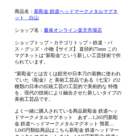
商品名：
新彫金 鉄道ヘッドマークメタルマグネ
ット 白山
ショップ名：
書泉オンライン楽天市場店
ショップトップ > カテゴリトップ > 鉄道・バ
ス > グッズ・小物【サイズ】 直径約75mm この
マグネットは”新彫金”という新しい工芸技術で作
られています。
”新彫金”とは古くは鎧兜や日本刀の装飾に使われ
ていた《彫金》と 美術工芸品である《七宝》の2
種類の日本の伝統工芸の工芸的で美術的な 特徴
を、現代の技術により融合させた新しいタイプの
美術工芸品です。
よく一緒に購入されている商品新彫金 鉄道ヘッ
ドマークメタルマグネット あず…1,265円新彫
金 鉄道ヘッドマークメタルマグネット 彗星…
1,045円類似商品はこちら新彫金 鉄道ヘッドマー