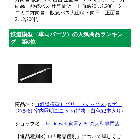
向幕 神姫バス 社営業所 正面幕20…2,200円ミ
ニミニ方向幕 阪急バス大山崎・向日 正面幕
2…2,200円
鉄道模型（車両パーツ）の人気商品ランキン
グ 第6位
商品名：
［鉄道模型］グリーンマックス (Nゲー
ジ) 8461 室内照明ユニット(幅狭・白色)(2本入り)
ショップ名：
Joshin web 家電とPCの大型専門店
【返品種別B】□「返品種別」について詳しくは