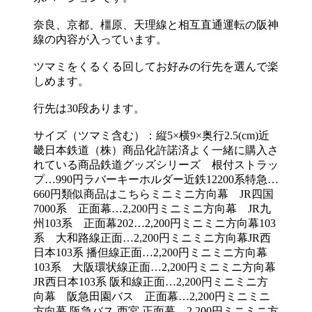
奈良、京都、橿原、天理線と相互直通運転の阪神
線の内容が入っています。
ツマミをくるくる回してお好みの行先を選んで楽
しめます。
行先は30段あります。
サイズ（ツマミ含む）：縦5×横9×奥行2.5(cm)近
畿日本鉄道（株）商品化許諾済よく一緒に購入さ
れている商品鉄道グッズシリーズ 根付ストラッ
プ…990円ラバーキーホルダー近鉄12200系特急…
660円類似商品はこちらミニミニ方向幕 JR四国
7000系 正面幕…2,200円ミニミニ方向幕 JR九
州103系 正面幕202…2,200円ミニミニ方向幕103
系 大和路線正面…2,200円ミニミニ方向幕JR西
日本103系 播但線正面…2,200円ミニミニ方向幕
103系 大阪環状線正面…2,200円ミニミニ方向幕
JR西日本103系 阪和線正面…2,200円ミニミニ方
向幕 阪急田園バス 正面幕…2,200円ミニミニ
方向幕 阪急バス 西宮 正面幕…2,200円ミニミニ方