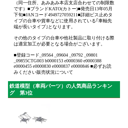
（同一住所、あみあみ本店支店合わせての制限数
です）■ブランドKATO(カトー)■発売日13年05月
下旬■JANコード4949727059211■詳細ビス止めタ
イプの台車や貨車などに使用されている｢車軸先
端が長いタイプ｣となります。
その他のタイプの台車や他社製品に取り付ける際
は適宜加工が必要となる場合がございます。
■登録コード_09564 _09604 _09792 _09801
_09855CTG003 b0000153 e0000360 e0000388
e0000455 e0000830 e0000837 e0000846 ■必ずお読
みください販売状況について
鉄道模型（車両パーツ）の人気商品ランキン
グ 第3位