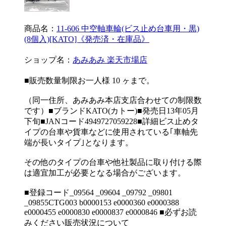
商品名：
11-606 中空軸車輪(ビス止め台車用・黒)
(8個入)[KATO]《発売済・在庫品》
ショップ名：
あみあみ 楽天市場店
■販売数量制限お一人様 10 ヶまで。
（同一住所、あみあみ本店支店合わせての制限数
です）■ブランドKATO(カトー)■発売日13年05月
下旬■JANコード4949727059228■詳細ビス止めタ
イプの台車や貨車などに使用されている｢車軸先
端が長いタイプ｣となります。
その他のタイプの台車や他社製品に取り付ける際
は適宜加工が必要となる場合がございます。
■登録コード_09564 _09604 _09792 _09801
_09855CTG003 b0000153 e0000360 e0000388
e0000455 e0000830 e0000837 e0000846 ■必ずお読
みください販売状況について