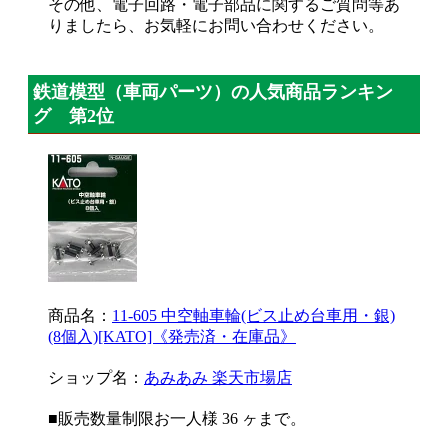
その他、電子回路・電子部品に関するご質問等あ
りましたら、お気軽にお問い合わせください。
鉄道模型（車両パーツ）の人気商品ランキン
グ 第2位
商品名：
11-605 中空軸車輪(ビス止め台車用・銀)
(8個入)[KATO]《発売済・在庫品》
ショップ名：
あみあみ 楽天市場店
■販売数量制限お一人様 36 ヶまで。