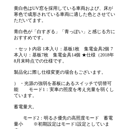
黄白色はUV窓を採用している車両および、床が
寒色で成形されている車両に適した色とさせてい
ただいてます。
青白色が「白すぎる」「青っぽい」と感じる方に
おすすめです。
・セット内容 1本入り：基板1枚 集電金具2個 7
本入り：基板7枚 集電金具14個 ★仕様（2018年
8月末時点での仕様です。
製品化に際し仕様変更の場合もございます。
） ・光源の強弱を基板にあるスイッチで切替可
能 モード1：実車の照度を考え光量を弱くし
ています。
蓄電量大。
モード2：明るさ優先の高照度モード 蓄電
量小 ※初期設定はモード1設定としていま