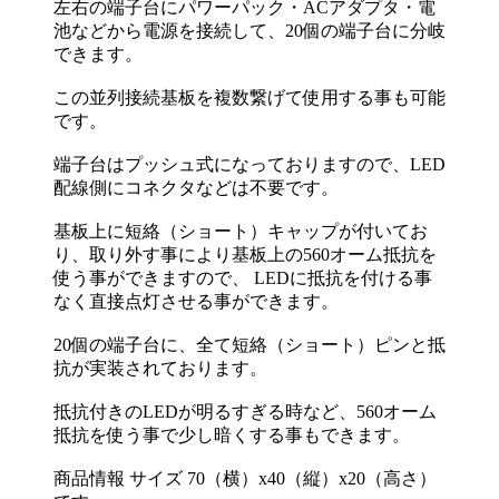
左右の端子台にパワーパック・ACアダプタ・電
池などから電源を接続して、20個の端子台に分岐
できます。
この並列接続基板を複数繋げて使用する事も可能
です。
端子台はプッシュ式になっておりますので、LED
配線側にコネクタなどは不要です。
基板上に短絡（ショート）キャップが付いてお
り、取り外す事により基板上の560オーム抵抗を
使う事ができますので、 LEDに抵抗を付ける事
なく直接点灯させる事ができます。
20個の端子台に、全て短絡（ショート）ピンと抵
抗が実装されております。
抵抗付きのLEDが明るすぎる時など、560オーム
抵抗を使う事で少し暗くする事もできます。
商品情報 サイズ 70（横）x40（縦）x20（高さ）