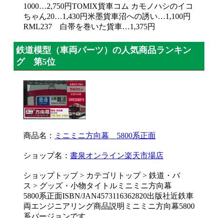
1000…2,750円TOMIX貨車コム カモノハシのイコ
ちゃん20…1,430円米墨貨車沼への誘い…1,100円
RML237 白帯を巻いた貨車…1,375円
鉄道模型（車両パーツ）の人気商品ランキン
グ 第5位
商品名：
ミニミニ方向幕 5800系正面
ショップ名：
書泉オンライン楽天市場店
ショップトップ > カテゴリトップ > 鉄道・バ
ス > グッズ・小物タイトルミニミニ方向幕
5800系正面ISBN/JAN4573116362820出版社近鉄車
両エンジニアリング商品説明ミニミニ方向幕5800
系バージョンです。