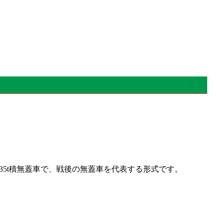
された35t積無蓋車で、戦後の無蓋車を代表する形式です。