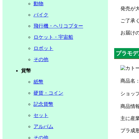
動物
発売が
バイク
ご了承
飛行機・ヘリコプター
お届け
ロケット・宇宙船
ロボット
プラモデ
その他
貨幣
商品名
紙幣
硬貨・コイン
ショッ
記念貨幣
商品情報
セット
主に産
アルバム
プラ成
その他