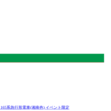
。
ール 165系急行形電車(湘南色) イベント限定