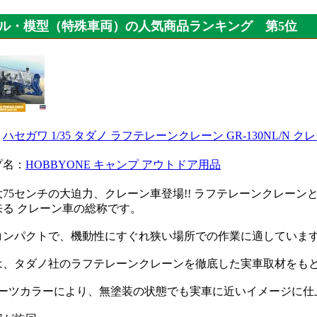
ル・模型（特殊車両）の人気商品ランキング 第5位
：
ハセガワ 1/35 タダノ ラフテレーンクレーン GR-130NL/N クレヴ
プ名：
HOBBYONE キャンプ アウトドア用品
大75センチの大迫力、クレーン車登場!! ラフテレーンクレー
来る クレーン車の総称です。
コンパクトで、機動性にすぐれ狭い場所での作業に適していま
は、タダノ社のラフテレーンクレーンを徹底した実車取材をも
パーツカラーにより、無塗装の状態でも実車に近いイメージに仕