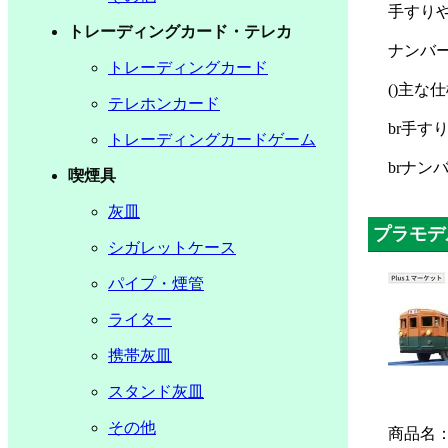
手すり
トレーディングカード・テレカ
ナンバ
トレーディングカード
()主な
テレホンカード
br手
トレーディングカードゲーム
brナ
喫煙具
灰皿
プラモデ
シガレットケース
パイプ・煙管
ライター
携帯灰皿
スタンド灰皿
その他
商品名