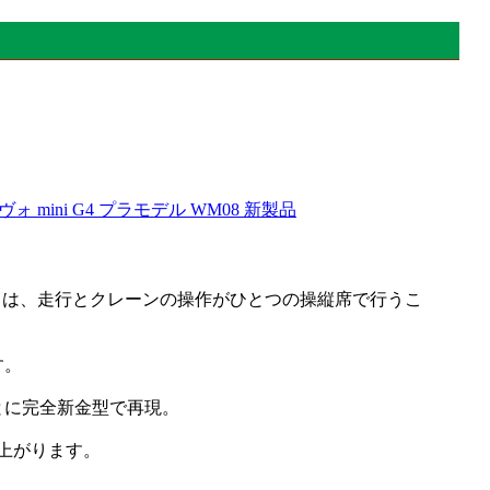
ォ mini G4 プラモデル WM08 新製品
ンとは、走行とクレーンの操作がひとつの操縦席で行うこ
す。
とに完全新金型で再現。
上がります。