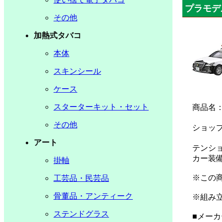
プラモデ
その他
加熱式タバコ
本体
スキンシール
ケース
スターターキット・セット
商品名
その他
ショッ
アート
テンショ
カー装備
掛軸
※この
工芸品・民芸品
骨董品・アンティーク
※組み
ステンドグラス
■メーカ