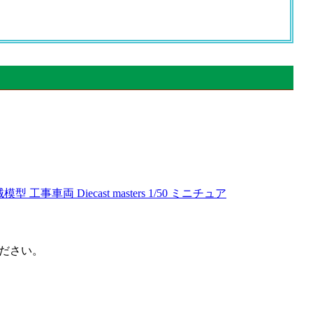
建設機械模型 工事車両 Diecast masters 1/50 ミニチュア
ださい。