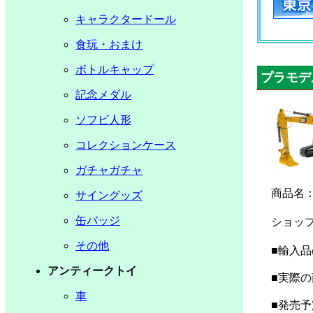
キャラクタードール
食玩・おまけ
ボトルキャップ
プラモデ
記念メダル
ソフビ人形
コレクションケース
ガチャガチャ
商品名
サイングッズ
缶バッジ
ショッ
その他
■輸入
アンティークトイ
■実際
車
■発売