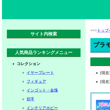
>>>
トップ
サイト内検索
プラ
人気商品ランキングメニュー
コレクション
イヤープレート
[現
フィギュア
[現
インゴット・金塊
切手
インテリアホビー