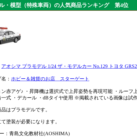
ル・模型（特殊車両）の人気商品ランキング 第4位
：
アオシマ プラモデル 1/24 ザ・モデルカー No.129 トヨタ GRS
プ名：
ホビー＆雑貨のお店 スターゲート
ン赤アゲ♪ ・昇降機は選択式で上昇姿勢を再現可能 ・ルーフ上
一式 ・デカール ・dBタイヤ使用 ※掲載されている画像は試
商品はプラモデルです。
立て塗装が必要になります。
ー：青島文化教材社(AOSHIMA)