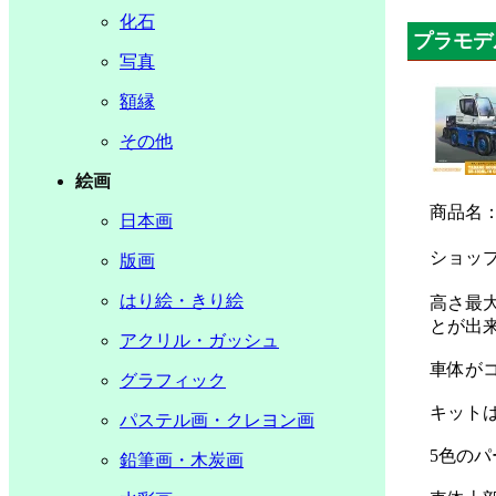
化石
プラモデ
写真
額縁
その他
絵画
商品名
日本画
ショッ
版画
はり絵・きり絵
高さ最
とが出
アクリル・ガッシュ
車体が
グラフィック
キット
パステル画・クレヨン画
5色の
鉛筆画・木炭画