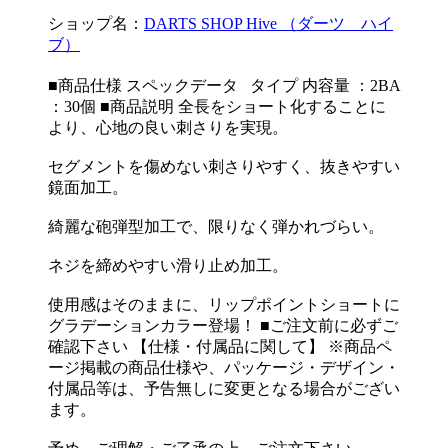
ショップ名：
DARTS SHOP Hive （ダーツ ハイ
ブ）
■商品仕様 スペックデータ タイプ 内容量 ：2BA
：30個 ■商品説明 全長をショート化することに
より、心地の良い刺さりを実現。
セグメントを傷めない刺さりやすく、抜きやすい
鏡面加工。
綺麗な砲弾型加工で、限りなく弾かれづらい。
ネジを締めやすい滑り止め加工。
使用感はそのままに、リップポイントショートに
グラデーションカラー登場！ ■ご注文前に必ずご
確認下さい 【仕様・付属品に関して】 ※商品ペ
ージ掲載の商品仕様や、パッケージ・デザイン・
付属品等は、予告無しに変更となる場合がござい
ます。