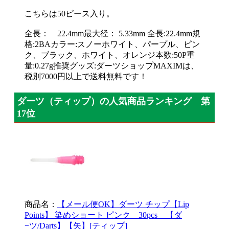
こちらは50ピース入り。
全長： 22.4mm最大径： 5.33mm 全長:22.4mm規
格:2BAカラー:スノーホワイト、パープル、ピン
ク、ブラック、ホワイト、オレンジ本数:50P重
量:0.27g推奨グッズ:ダーツショップMAXIMは、
税別7000円以上で送料無料です！
ダーツ（ティップ）の人気商品ランキング 第
17位
商品名：
【メール便OK】ダーツ チップ【Lip
Points】 染めショート ピンク 30pcs 【ダ
−ツ/Darts】【矢】[ティップ]