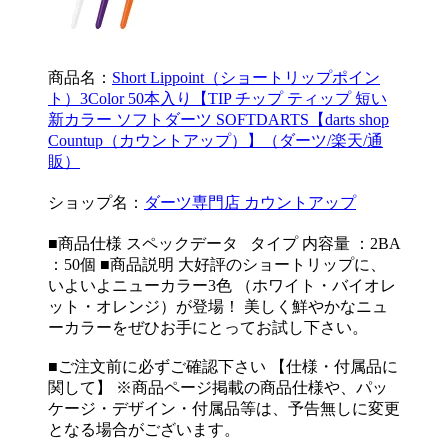
商品名：
Short Lippoint（ショートリップポイン
ト）3Color 50本入り【TIP チップ ティップ 短い
新カラー ソフトダーツ SOFTDARTS【darts shop
Countup（カウントアップ）】（ダーツ/楽天/通
販）
ショップ名：
ダーツ専門店 カウントアップ
■商品仕様 スペックデータ タイプ 内容量 ：2BA
：50個 ■商品説明 大好評のショートリップに、
いよいよニューカラー3色 （ホワイト・バイオレ
ット・オレンジ）が登場！ 美しく鮮やかなニュ
ーカラーをぜひお手にとってお試し下さい。
■ご注文前に必ずご確認下さい 【仕様・付属品に
関して】 ※商品ページ掲載の商品仕様や、パッ
ケージ・デザイン・付属品等は、予告無しに変更
となる場合がございます。