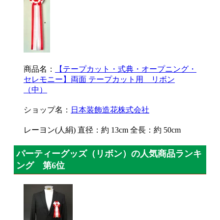
商品名：
【テープカット・式典・オープニング・
セレモニー】両面 テープカット用 リボン
（中）
ショップ名：
日本装飾造花株式会社
レーヨン(人絹) 直径：約 13cm 全長：約 50cm
パーティーグッズ（リボン）の人気商品ランキ
ング 第6位