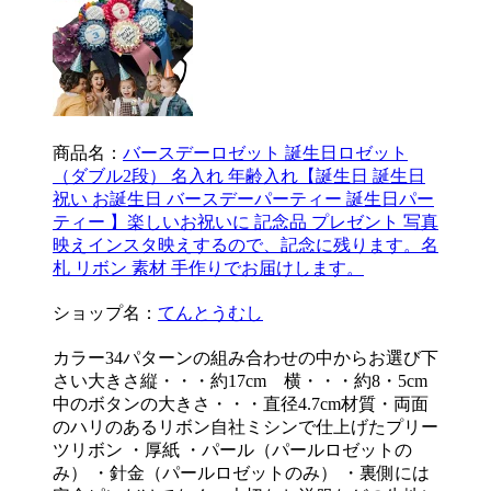
商品名：
バースデーロゼット 誕生日ロゼット
（ダブル2段） 名入れ 年齢入れ【誕生日 誕生日
祝い お誕生日 バースデーパーティー 誕生日パー
ティー 】楽しいお祝いに 記念品 プレゼント 写真
映えインスタ映えするので、記念に残ります。名
札 リボン 素材 手作りでお届けします。
ショップ名：
てんとうむし
カラー34パターンの組み合わせの中からお選び下
さい大きさ縦・・・約17cm 横・・・約8・5cm
中のボタンの大きさ・・・直径4.7cm材質・両面
のハリのあるリボン自社ミシンで仕上げたプリー
ツリボン ・厚紙 ・パール（パールロゼットの
み） ・針金（パールロゼットのみ） ・裏側には