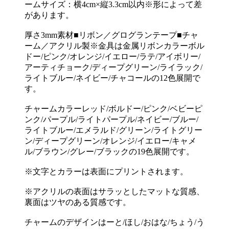
ームサイズ：横4cm×縦3.3cm以内※形によって差
があります。
厚さ3mm素材■リボン／グログランテープ■チャ
ーム／アクリル製※金具は金属リボンカラーボル
ドー/ピンク/オレンジ/イエロー/ラテ/アイボリー/
アーティチョーク/ディープグリーン/ライラック/
ライトブルー/ネイビー/チャコールの12色展開で
す。
チャームカラーレッド/ボルドー/ピンク/ベビーピ
ンク/パープル/ライトパープル/ネイビー/ブルー/
ライトブルー/エメラルド/グリーン/ライトグリー
ン/ディープグリーン/オレンジ/イエロー/キャメ
ル/ブラウン/グレー/ブラックの19色展開です。
※文字とカラーは表面にプリントされます。
※アクリルの表面はサラッとしたマットな質感、
裏面はツヤのある質感です。
チャームのデザインはーと/ほし/おはな/ちょう/う