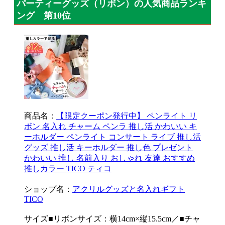
パーティーグッズ（リボン）の人気商品ランキ
ング 第10位
商品名：
【限定クーポン発行中】 ペンライト リ
ボン 名入れ チャーム ペンラ 推し活 かわいい キ
ーホルダー ペンライト コンサート ライブ 推し活
グッズ 推し活 キーホルダー 推し色 プレゼント
かわいい 推し 名前入り おしゃれ 友達 おすすめ
推しカラー TICO ティコ
ショップ名：
アクリルグッズと名入れギフト
TICO
サイズ■リボンサイズ：横14cm×縦15.5cm／■チャ