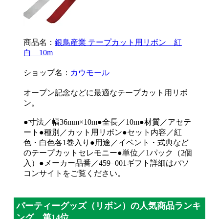
商品名：
銀鳥産業 テープカット用リボン 紅
白 10m
ショップ名：
カウモール
オープン記念などに最適なテープカット用リボ
ン。
●寸法／幅36mm×10m●全長／10m●材質／アセテ
ート●種別／カット用リボン●セット内容／紅
色・白色各1巻入り●用途／イベント・式典など
のテープカットセレモニー●単位／1パック（2個
入）●メーカー品番／459−001ギフト詳細はパソ
コンサイトをご覧ください。
パーティーグッズ（リボン）の人気商品ランキ
ング 第14位