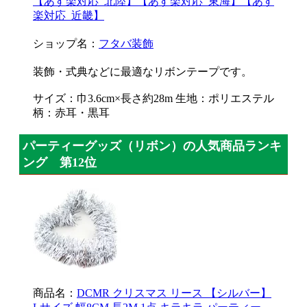
【あす楽対応_北陸】【あす楽対応_東海】【あす
楽対応_近畿】
ショップ名：
フタバ装飾
装飾・式典などに最適なリボンテープです。
サイズ：巾3.6cm×長さ約28m 生地：ポリエステル
柄：赤耳・黒耳
パーティーグッズ（リボン）の人気商品ランキ
ング 第12位
商品名：
DCMR クリスマス リース 【シルバー】