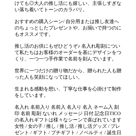
けても◎大人の推し活にも嬉しい、主張しすぎな
い落ち着いてトーンのカラバリ。
おすすめの購入シーン/ 自分用または推し友達へ
のちょっとしたプレゼントや、お揃いで持つのに
もオススメです。
推し活のお供にもぜひどうぞ♪ 名入れ彫刻につい
て私たちはお客様のオーダーを基にデザインをつ
くり、一つ一つ手作業で名前を刻んでいます。
世界に一つだけの贈り物だから、贈られた人も贈
った人も笑顔になってほしい。
生まれる感動を想い、丁寧な仕事を心掛けて制作
をしています。
名入れ 名前入り 名前入 名入り 名入 ネーム入 刻
印 名前 彫刻 ないれ メッセージ 日付 記念日TICO
の名入れギフトは様々なシーンで喜ばれています
女性 / 女の子 / 推し / 推し活 / 推し活グッズ / プレ
ゼント / ギフト / プチギフト / ノベルティ / 誕生日