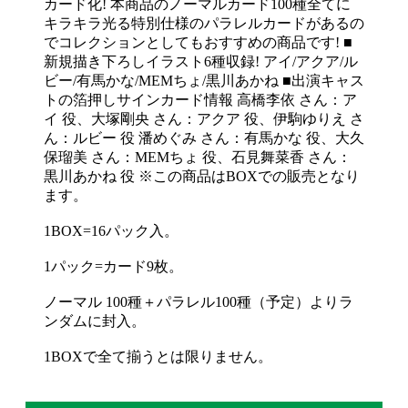
カード化! 本商品のノーマルカード100種全てに
キラキラ光る特別仕様のパラレルカードがあるの
でコレクションとしてもおすすめの商品です! ■
新規描き下ろしイラスト6種収録! アイ/アクア/ル
ビー/有馬かな/MEMちょ/黒川あかね ■出演キャス
トの箔押しサインカード情報 高橋李依 さん：ア
イ 役、大塚剛央 さん：アクア 役、伊駒ゆりえ さ
ん：ルビー 役 潘めぐみ さん：有馬かな 役、大久
保瑠美 さん：MEMちょ 役、石見舞菜香 さん：
黒川あかね 役 ※この商品はBOXでの販売となり
ます。
1BOX=16パック入。
1パック=カード9枚。
ノーマル 100種＋パラレル100種（予定）よりラ
ンダムに封入。
1BOXで全て揃うとは限りません。