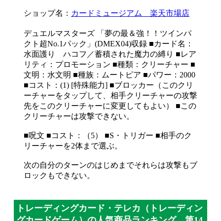
ショップ名：
カードミュージアム 楽天市場店
デュエルマスターズ 「夢の最＆強！！ツインパ
クト超No.1パック」(DMEX04)収録 ■カード名：
水面護り ハコフ／蓄積された魔力の縛り ■レア
リティ：プロモーション ■種類：クリーチャー ■
文明：水文明 ■種族：ムートピア ■パワー：2000
■コスト：(1) [特殊能力] ■ブロッカー（このクリ
ーチャーをタップして、相手クリーチャーの攻撃
先をこのクリーチャーに変更してもよい） ■この
クリーチャーは攻撃できない。
■呪文 ■コスト：（5） ■S・トリガー ■相手のク
リーチャーを2体まで選ぶ。
次の自分のターンのはじめまでそれらは攻撃もブ
ロックもできない。
トレーディングカード・テレカ（トレーディン
グカードゲーム）の人気商品ランキング 第14