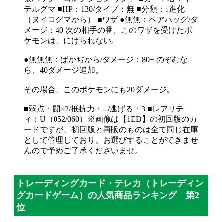
テルグマ ■HP：130/タイプ：無 ■分類：1進化
（ヌイコグマから） ■ワザ ●無無：ベアハッグ/ダ
メージ：40 次の相手の番、このワザを受けたポ
ケモンは、にげられない。
●無無無：ばかぢから/ダメージ：80+ のぞむな
ら、40ダメージ追加。
その場合、このポケモンにも20ダメージ。
■弱点：闘×2/抵抗力：--/逃げる：3 ■レアリテ
ィ：U（052/060）※画像は【1ED】の初回版のカ
ードですが、初回版と再販のものは全て同じ在庫
として管理しており、お選びすることができませ
んので予めご了承くださいませ。
トレーディングカード・テレカ（トレーディン
グカードゲーム）の人気商品ランキング 第2
位