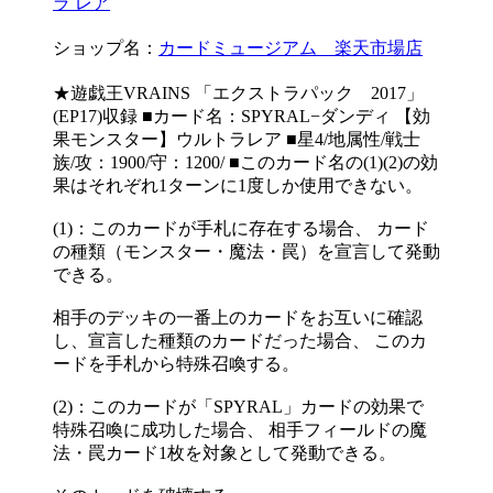
ラ レア
ショップ名：
カードミュージアム 楽天市場店
★遊戯王VRAINS 「エクストラパック 2017」
(EP17)収録 ■カード名：SPYRAL−ダンディ 【効
果モンスター】ウルトラレア ■星4/地属性/戦士
族/攻：1900/守：1200/ ■このカード名の(1)(2)の効
果はそれぞれ1ターンに1度しか使用できない。
(1)：このカードが手札に存在する場合、 カード
の種類（モンスター・魔法・罠）を宣言して発動
できる。
相手のデッキの一番上のカードをお互いに確認
し、宣言した種類のカードだった場合、 このカ
ードを手札から特殊召喚する。
(2)：このカードが「SPYRAL」カードの効果で
特殊召喚に成功した場合、 相手フィールドの魔
法・罠カード1枚を対象として発動できる。