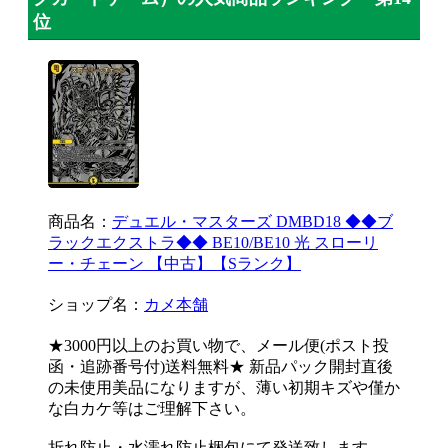
位
商品名：
デュエル・マスターズ DMBD18 ◆◆ブ
ラックエクストラ◆◆ BE10/BE10 光 スローリ
ー・チェーン 【中古】【Sランク】
ショップ名：
カメ本舗
★3000円以上のお買い物で、メール便(ポスト投
函・追跡番号付)送料無料★ 新品パック開封直後
の未使用美品になりますが、薄い初期キズや僅か
な白カケ等はご理解下さい。
折れ防止・水濡れ防止梱包にて発送致します。