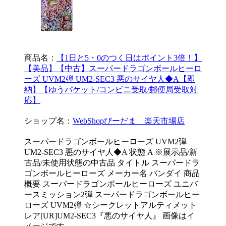
商品名：
【1日と5・0のつく日はポイント3倍！】
【美品】【中古】スーパードラゴンボールヒーロ
ーズ UVM2弾 UM2-SEC3 悪のサイヤ人◆A【即
納】【ゆうパケット/コンビニ受取/郵便局受取対
応】
ショップ名：
WebShopびーだま 楽天市場店
スーパードラゴンボールヒーローズ UVM2弾
UM2-SEC3 悪のサイヤ人◆A 状態 A ※展示品/新
古品/未使用状態の中古品 タイトル スーパードラ
ゴンボールヒーローズ メーカー名 バンダイ 商品
概要 スーパードラゴンボールヒーローズ ユニバ
ースミッション2弾 スーパードラゴンボールヒー
ローズ UVM2弾 ☆シークレットアルティメット
レア[UR]UM2-SEC3『悪のサイヤ人』 画像はイ