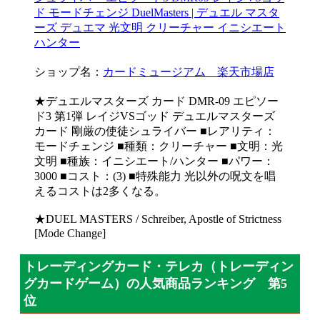
ド モードチェンジ DuelMasters | デュエル マスタ
ーズ デュエマ 光文明 クリーチャー イニシエート
ハンター
ショップ名：
カードミュージアム 楽天市場店
★デュエルマスターズ カード DMR-09 エピソー
ド3 第1弾 レイジVSゴッド デュエルマスターズ
カード 剛厳の使徒シュライバー ■レアリティ：
モードチェンジ ■種類：クリーチャー ■文明：光
文明 ■種族：イニシエート/ハンター ■パワー：
3000 ■コスト：(3) ■特殊能力 光以外の呪文を唱
えるコストは2多くなる。
★DUEL MASTERS / Schreiber, Apostle of Strictness
[Mode Change]
トレーディングカード・テレカ（トレーディン
グカードゲーム）の人気商品ランキング 第5
位