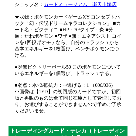
ショップ名：
カードミュージアム 楽天市場店
★収録：ポケモンカードゲームXY コンセプトパ
ック「幻・伝説ドリームキラコレクション」 ■カ
ード名：ビクティニ ■HP：70/タイプ：炎 ■分
類：たねポケモン ■ワザ ●無：エネアシスト コイ
ンを1回投げオモテなら、自分のトラッシュから
基本エネルギーを1枚選び、ベンチポケモンにつ
ける。
●炎無ビクトリーボール50 このポケモンについて
いるエネルギーを1個選び、トラッシュする。
■弱点：水×2/抵抗力：--/逃げる：1 （006/036）
※画像は【1ED】の初回版のカードですが、初回
版と再販のものは全て同じ在庫として管理してお
り、お選びすることができませんので予めご了承
くださいませ。
トレーディングカード・テレカ（トレーディン