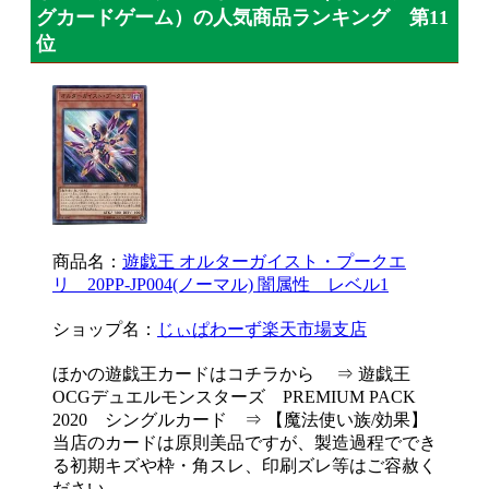
グカードゲーム）の人気商品ランキング 第11
位
商品名：
遊戯王 オルターガイスト・プークエ
リ 20PP-JP004(ノーマル) 闇属性 レベル1
ショップ名：
じぃぱわーず楽天市場支店
ほかの遊戯王カードはコチラから ⇒ 遊戯王
OCGデュエルモンスターズ PREMIUM PACK
2020 シングルカード ⇒ 【魔法使い族/効果】
当店のカードは原則美品ですが、製造過程ででき
る初期キズや枠・角スレ、印刷ズレ等はご容赦く
ださい。