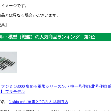
はイメージです。
商品とは異なる場合がございます。
玩具】
ル・模型（戦艦）の人気商品ランキング 第2位
：
フジミ 1/3000 集める軍艦シリーズNo.7 捷一号作戦/北号作
7】 プラモデル
プ名：
Joshin web 家電とPCの大型専門店