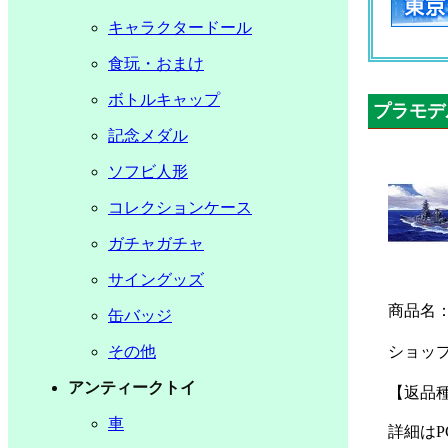
キャラクタードール
食玩・おまけ
ボトルキャップ
プラモデ
記念メダル
ソフビ人形
コレクションケース
ガチャガチャ
サイングッズ
商品名
缶バッジ
ショッ
その他
アンティークトイ
【返品種
車
詳細はP