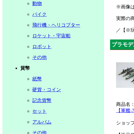
動物
※画像
バイク
実際の
飛行機・ヘリコプター
／【※
ロケット・宇宙船
プラモデ
ロボット
その他
貨幣
紙幣
硬貨・コイン
記念貨幣
商品名
【軍艦-
セット
アルバム
ショッ
その他