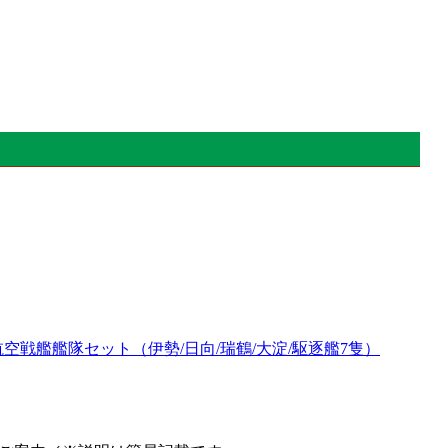
戦 航空戦艦艦隊セット（伊勢/日向/瑞鶴/大淀/駆逐艦7隻）