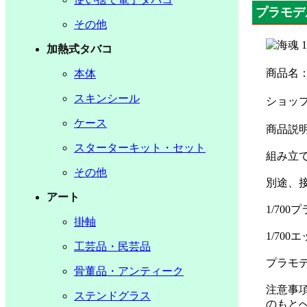
プラモデ
その他
加熱式タバコ
商品名
本体
スキンシール
ショッ
ケース
商品説明
スターターキット・セット
組み立
その他
別途、
アート
1/70
掛軸
1/70
工芸品・民芸品
プラモ
骨董品・アンティーク
注意事
ステンドグラス
のもと