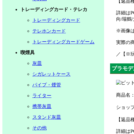
【返品種
トレーディングカード・テレカ
詳細はP
向/瑞鶴
トレーディングカード
※画像
テレホンカード
トレーディングカードゲーム
実際の
喫煙具
／【※
灰皿
プラモデ
シガレットケース
パイプ・煙管
商品名
ライター
携帯灰皿
ショッ
スタンド灰皿
【返品種
その他
詳細はP