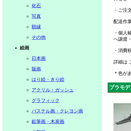
化石
・ご注文
写真
配送作業
額縁
・個人
その他
へ譲渡
絵画
・消費
日本画
詳細は 
版画
＊色が
はり絵・きり絵
プラモデ
アクリル・ガッシュ
グラフィック
パステル画・クレヨン画
鉛筆画・木炭画