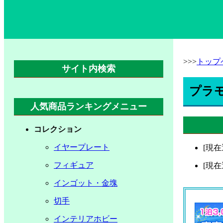
>>>
トップ
サイト内検索
プラ
人気商品ランキングメニュー
コレクション
イヤープレート
[現
フィギュア
[現
インゴット・金塊
切手
インテリアホビー