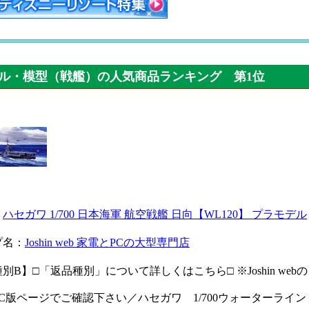
ル・模型（戦艦）の人気商品ランキング 第1位
：
ハセガワ 1/700 日本海軍 航空戦艦 日向【WL120】 プラモデル
プ名：
Joshin web 家電とPCの大型専門店
別B】□「返品種別」について詳しくはこちら□ ※Joshin w
C版ページでご確認下さい／ハセガワ 1/700ウォーターライン