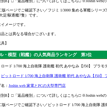
別B】□「返品種別」について詳しくはこちら□ ※Joshin w
C版ページでご確認下さい／フジミ 1/3000 集める軍艦シリーズ
/大淀/駆逐艦7隻）です。
はイメージです。
商品とは異なる場合がございます。
玩具】
ル・模型（戦艦）の人気商品ランキング 第3位
：
ピットロード 1/700 海上自衛隊 護衛艦 初代 あやなみ【J50】
プ名：
Joshin web 家電とPCの大型専門店
別B】□「返品種別」について詳しくはこちら□ ※Joshin w
C版ページでご確認下さい／ピットロード 1/700 海上自衛隊 護