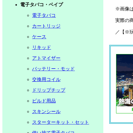
電子タバコ・ベイプ
※画像
電子タバコ
実際の
カートリッジ
／【※
ケース
リキッド
アトマイザー
バッテリー・モッド
交換用コイル
ドリップチップ
ビルド用品
スキンシール
スターターキット・セット
使い捨て電子タバコ