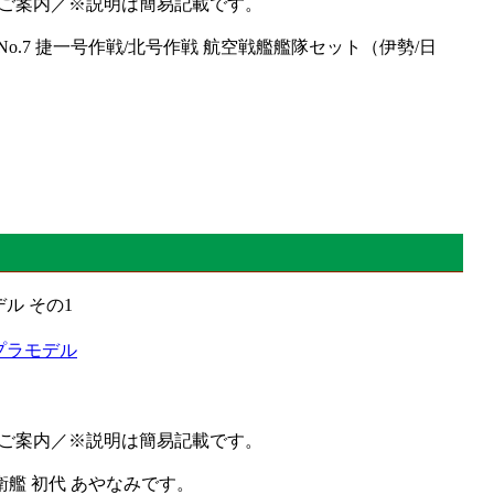
ebのご案内／※説明は簡易記載です。
No.7 捷一号作戦/北号作戦 航空戦艦艦隊セット（伊勢/日
 プラモデル
ebのご案内／※説明は簡易記載です。
衛艦 初代 あやなみです。