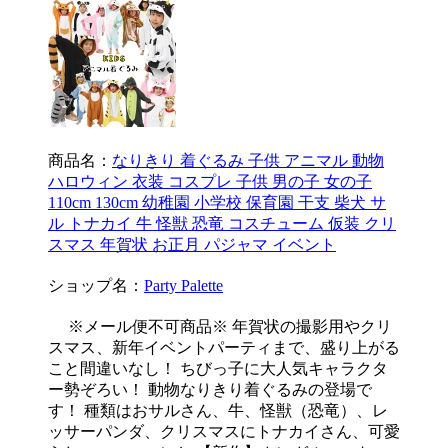
商品名：
なりきり 着ぐるみ 子供 アニマル 動物
ハロウィン 衣装 コスプレ 子供 男の子 女の子
110cm 130cm 幼稚園 小学校 保育園 干支 柴犬 サ
ル トナカイ 牛 怪獣 恐竜 コスチューム 仮装 クリ
スマス 年賀状 お正月 パジャマ イベント
ショップ名：
Party Palette
※メール便不可商品※ 年賀状の撮影用やクリ
スマス、新年イベントパーティまで、盛り上がる
こと間違いなし！ ちびっ子に大人気キャラクタ
ー勢ぞろい！ 動物なりきり着ぐるみの登場で
す！ 種類はおサルさん、牛、怪獣（恐竜）、レ
ッサーパンダ、クリスマスにトナカイさん、可愛