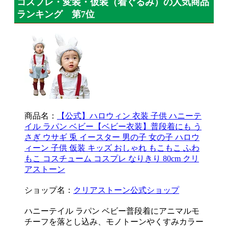
コスプレ・変装・仮装（着ぐるみ）の人気商品
ランキング 第7位
商品名：
【公式】ハロウィン 衣装 子供 ハニーテ
イル ラパン ベビー【ベビー衣装】普段着にも う
さぎ ウサギ 兎 イースター 男の子 女の子 ハロウ
ィーン 子供 仮装 キッズ おしゃれ もこもこ ふわ
もこ コスチューム コスプレ なりきり 80cm クリ
アストーン
ショップ名：
クリアストーン公式ショップ
ハニーテイル ラパン ベビー普段着にアニマルモ
チーフを落とし込み、モノトーンやくすみカラー