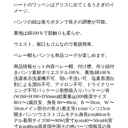
ハートのワッペンはアリスに出てくるうさぎのイ
メージ。
パンツの紐は後ろボタンで長さの調整が可能。
裏地は綿100％で肌触りも柔らか。
ウエスト、裾口もゴムなので着脱簡単。
ベレー帽もパンツも単品コーデが楽しめます。
商品情報セット内容ベレー帽、付け襟、吊り紐付
きパンツ素材ポリエステル100％、裏地/綿100％
洗濯表示洗濯機不可、弱い手洗い可、塩素系漂白
剤による漂白不可、アイロン不可、ドライクリー
ニング不可パッケージ形態袋入りパッケージ有
(W260×H390×D50mm)総重量(g)300推奨サイズ
80/1〜2歳目安、身長 80〜90cm、B 〜50cm、W 〜
50cmメイン部分の長さ(着丈等) (cm)パンツ23cm
開きパンツ/ウエストゴムモデル身長(cm)80cmモ
デル着用サイズ80〜90W(実寸)(cm)40〜50cmH(実
寸)(cm)86cm原産国中国その他パーツ情報耳の長