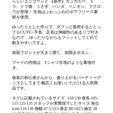
らしいユニコーンと 【新作】カンガルー、ト
ラ、トラ猫、うさぎ、パンダ、ペンギン、フクロ
ウが登場！ 生地はふわっふわのボアフリース素
材を使用。
ゆったりとした作りで、ダブっと着用するととっ
てもCUTE♪ 手首、足首は伸縮性のあるリブ付き
なので、 ゆったりながらもフィットしてくれて
動きやすいですよ。
前面フロントが大きく開く、前開きボタン。
フードの内側は、Tシャツ生地のような裏地付
き。
仮装の初心者さんから、盛り上がるパーティーグ
ッズとしてまで 幅広くお使いいただける人気商
品です。
タグに記載されているサイズ 110 130 身長 105-
115 125-135 スタッフが実際採寸したサイズ 単位
(cm) 110 130 身幅 47.5 53.5 身丈 88 102.5 袖丈 28