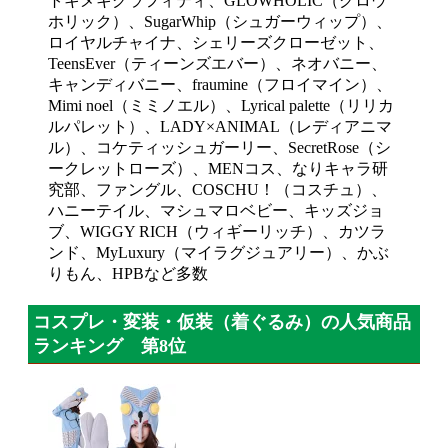
トキメキグラフィティ、GLOWHOLIC（グロウ
ホリック）、SugarWhip（シュガーウィップ）、
ロイヤルチャイナ、シェリーズクローゼット、
TeensEver（ティーンズエバー）、ネオバニー、
キャンディバニー、fraumine（フロイマイン）、
Mimi noel（ミミノエル）、Lyrical palette（リリカ
ルパレット）、LADY×ANIMAL（レディアニマ
ル）、コケティッシュガーリー、SecretRose（シ
ークレットローズ）、MENコス、なりキャラ研
究部、ファングル、COSCHU！（コスチュ）、
ハニーテイル、マシュマロベビー、キッズジョ
ブ、WIGGY RICH（ウィギーリッチ）、カツラ
ンド、MyLuxury（マイラグジュアリー）、かぶ
りもん、HPBなど多数
コスプレ・変装・仮装（着ぐるみ）の人気商品
ランキング 第8位