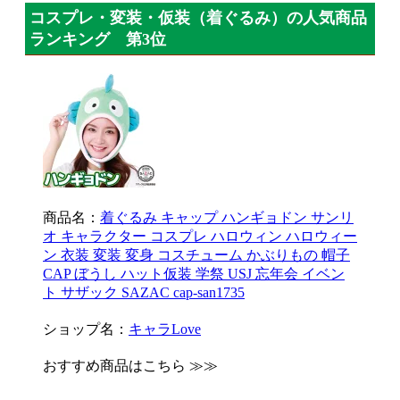
コスプレ・変装・仮装（着ぐるみ）の人気商品
ランキング 第3位
商品名：
着ぐるみ キャップ ハンギョドン サンリ
オ キャラクター コスプレ ハロウィン ハロウィー
ン 衣装 変装 変身 コスチューム かぶりもの 帽子
CAP ぼうし ハット仮装 学祭 USJ 忘年会 イベン
ト サザック SAZAC cap-san1735
ショップ名：
キャラLove
おすすめ商品はこちら ≫≫