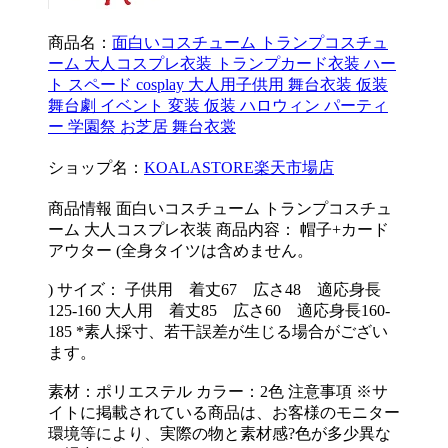
商品名：
面白いコスチューム トランプコスチュ
ーム 大人コスプレ衣装 トランプカード衣装 ハー
ト スペード cosplay 大人用子供用 舞台衣装 仮装
舞台劇 イベント 変装 仮装 ハロウィン パーティ
ー 学園祭 お芝居 舞台衣裳
ショップ名：
KOALASTORE楽天市場店
商品情報 面白いコスチューム トランプコスチュ
ーム 大人コスプレ衣装 商品内容： 帽子+カード
アウター (全身タイツは含めません。
) サイズ： 子供用 着丈67 広さ48 適応身長
125-160 大人用 着丈85 広さ60 適応身長160-
185 *素人採寸、若干誤差が生じる場合がござい
ます。
素材：ポリエステル カラー：2色 注意事項 ※サ
イトに掲載されている商品は、お客様のモニター
環境等により、実際の物と素材感?色が多少異な