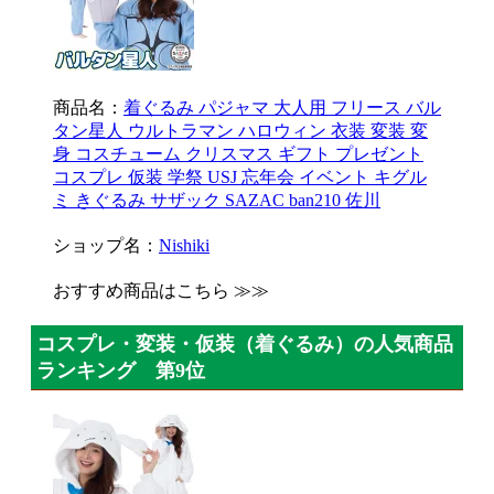
商品名：
着ぐるみ パジャマ 大人用 フリース バル
タン星人 ウルトラマン ハロウィン 衣装 変装 変
身 コスチューム クリスマス ギフト プレゼント
コスプレ 仮装 学祭 USJ 忘年会 イベント キグル
ミ きぐるみ サザック SAZAC ban210 佐川
ショップ名：
Nishiki
おすすめ商品はこちら ≫≫
コスプレ・変装・仮装（着ぐるみ）の人気商品
ランキング 第9位