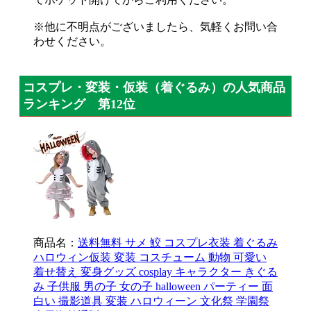
※他に不明点がございましたら、気軽くお問い合
わせください。
コスプレ・変装・仮装（着ぐるみ）の人気商品
ランキング 第12位
商品名：
送料無料 サメ 鮫 コスプレ衣装 着ぐるみ
ハロウィン仮装 変装 コスチューム 動物 可愛い
着せ替え 変身グッズ cosplay キャラクター きぐる
み 子供服 男の子 女の子 halloween パーティー 面
白い 撮影道具 変装 ハロウィーン 文化祭 学園祭