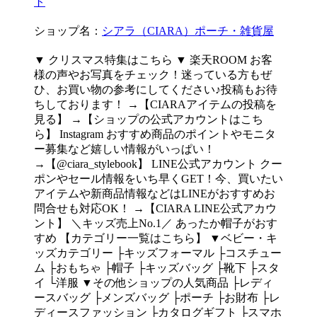
ト
ショップ名：
シアラ（CIARA）ポーチ・雑貨屋
▼ クリスマス特集はこちら ▼ 楽天ROOM お客
様の声やお写真をチェック！迷っている方もぜ
ひ、お買い物の参考にしてください♪投稿もお待
ちしております！ →【CIARAアイテムの投稿を
見る】 →【ショップの公式アカウントはこち
ら】 Instagram おすすめ商品のポイントやモニタ
ー募集など嬉しい情報がいっぱい！
→【@ciara_stylebook】 LINE公式アカウント クー
ポンやセール情報をいち早くGET！今、買いたい
アイテムや新商品情報などはLINEがおすすめお
問合せも対応OK！ →【CIARA LINE公式アカウ
ント】 ＼キッズ売上No.1／ あったか帽子がおす
すめ 【カテゴリー一覧はこちら】 ▼ベビー・キ
ッズカテゴリー ├キッズフォーマル ├コスチュー
ム ├おもちゃ ├帽子 ├キッズバッグ ├靴下 ├スタ
イ └洋服 ▼その他ショップの人気商品 ├レディ
ースバッグ ├メンズバッグ ├ポーチ ├お財布 ├レ
ディースファッション ├カタログギフト ├スマホ