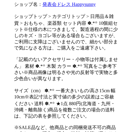
ショップ名：
発表会ドレス Happysunny
ショップトップ > カテゴリトップ > 日用品＆雑
貨 > おもちゃ、楽器類 セット内容 ✽.*꙳ 10個組セ
ット※仕様の木につきまして、製造過程の間に少
しのキズ・ヨゴレ等がある場合もございますが、
ご利用に支障はございませんので、細かい部分ま
で気になさる方は、ご購入をご遠慮下さい。
「記載のないアクセサリー・小物等は付属しませ
ん」 素材 ✽.*꙳ 木製 カラー ✽.*꙳ 写真をご参考下
さい※商品画像は明るさや光の反射等で実物と多
少色合いが異なります。
サイズ（cm） ✽.*꙳ 一番大きいもの/高さ15cm 幅
10cm※表記寸法と実寸値の多少の誤差はご容赦
ください 送料 ✽.*꙳ ★1点 880円(北海道・九州・
沖縄・離島除く)商品を複数ご注文の場合の送料
は、下記の表を参照してください。
※SALE品など、他商品との同梱発送不可の商品