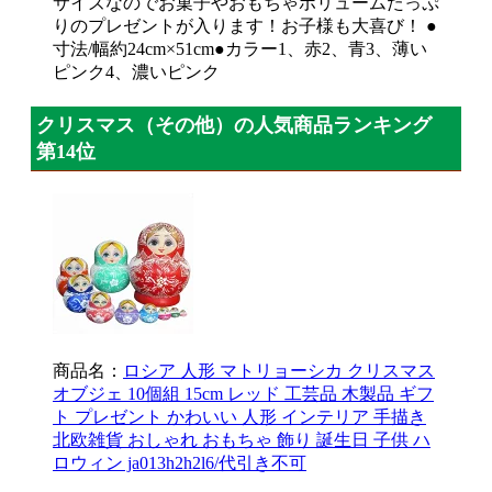
サイズなのでお菓子やおもちゃボリュームたっぷ
りのプレゼントが入ります！お子様も大喜び！ ●
寸法/幅約24cm×51cm●カラー1、赤2、青3、薄い
ピンク4、濃いピンク
クリスマス（その他）の人気商品ランキング
第14位
商品名：
ロシア 人形 マトリョーシカ クリスマス
オブジェ 10個組 15cm レッド 工芸品 木製品 ギフ
ト プレゼント かわいい 人形 インテリア 手描き
北欧雑貨 おしゃれ おもちゃ 飾り 誕生日 子供 ハ
ロウィン ja013h2h2l6/代引き不可