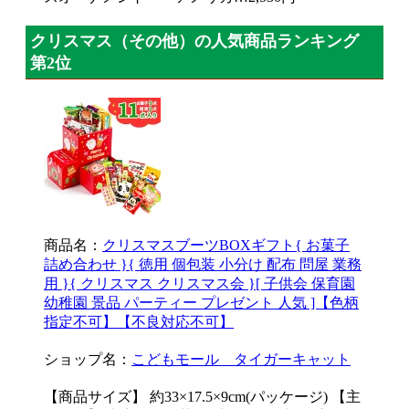
クリスマス（その他）の人気商品ランキング
第2位
商品名：
クリスマスブーツBOXギフト{ お菓子
詰め合わせ }{ 徳用 個包装 小分け 配布 問屋 業務
用 }{ クリスマス クリスマス会 }[ 子供会 保育園
幼稚園 景品 パーティー プレゼント 人気 ]【色柄
指定不可】【不良対応不可】
ショップ名：
こどもモール タイガーキャット
【商品サイズ】 約33×17.5×9cm(パッケージ) 【主