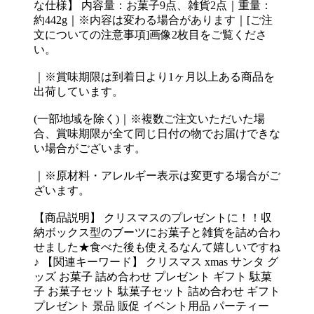
な仕様】 内容量：お菓子9点、雑貨2点｜重量：
約442g｜※内容は変わる場合があります｜[ご注
文についての注意事項]画像2枚目をご覧くださ
い。
｜※賞味期限は到着日より1ヶ月以上ある商品を
出荷しています。
(一部地域を除く)｜※複数ご注文いただいた場
合、賞味期限が全て同じ日付の物でお届けできな
い場合がございます。
｜※原材料・アレルギー表示は変更する場合がご
ざいます。
【商品説明】 クリスマスのプレゼントに！！収
納ボックス型のブーツにお菓子と雑貨を詰め合わ
せました★食べた後も使えるなんて嬉しいですね
♪ 【関連キーワード】 クリスマス xmas サンタ グ
ッズ お菓子 詰め合わせ プレゼント ギフト 駄菓
子 お菓子セット 駄菓子セット 詰め合わせ ギフト
プレゼント 景品 販促 イベント用品 パーティー