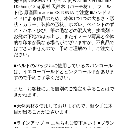
発信国 GERMANY サイズ 約W75mm× H140mm×
D50mm／35g 素材 天然木（バーチ材）、フェル
ト他 原産国 made in ESTONIA ご注意 ■ハンドメ
イドによる作品のため、本体1つ1つの大きさ・形
状・カラー、装飾の形状、ホズレ、ペイントのず
れ・ハネ・ひび、筆の毛などの混入物、接着剤・
お髭の下地のはみ出し、またイメージ写真と全体
的な印象が異なる場合がございますが、不良品で
はございませんので、予めご理解の上、ご注文く
ださい。
■ベルトのバックルに使用しているスパンコール
は、イエローゴールドとピンクゴールドがありま
すので予めご了承ください。
また、お客様による個別のご指定を承ることはで
きかねます。
■天然素材を使用しておりますので、顔や手に木
目が出ることがございます。
■ラインアップ ⇒ こちらもご覧下さい！ ■ブラン