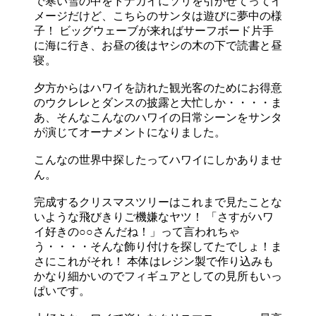
で寒い雪の中をトナカイにソリを引かせてってイ
メージだけど、こちらのサンタは遊びに夢中の様
子！ ビッグウェーブが来ればサーフボード片手
に海に行き、お昼の後はヤシの木の下で読書と昼
寝。
夕方からはハワイを訪れた観光客のためにお得意
のウクレレとダンスの披露と大忙しか・・・・ま
あ、そんなこんなのハワイの日常シーンをサンタ
が演じてオーナメントになりました。
こんなの世界中探したってハワイにしかありませ
ん。
完成するクリスマスツリーはこれまで見たことな
いような飛びきりご機嫌なヤツ！ 「さすがハワ
イ好きの○○さんだね！」って言われちゃ
う・・・・そんな飾り付けを探してたでしょ！ま
さにこれがそれ！ 本体はレジン製で作り込みも
かなり細かいのでフィギュアとしての見所もいっ
ぱいです。