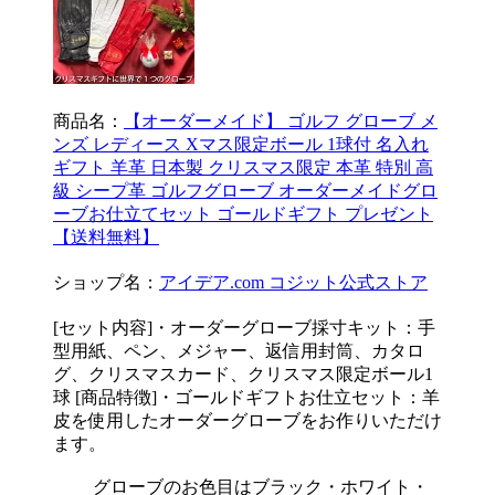
商品名：
【オーダーメイド】 ゴルフ グローブ メ
ンズ レディース Xマス限定ボール 1球付 名入れ
ギフト 羊革 日本製 クリスマス限定 本革 特別 高
級 シープ革 ゴルフグローブ オーダーメイドグロ
ーブお仕立てセット ゴールドギフト プレゼント
【送料無料】
ショップ名：
アイデア.com コジット公式ストア
[セット内容]・オーダーグローブ採寸キット：手
型用紙、ペン、メジャー、返信用封筒、カタロ
グ、クリスマスカード、クリスマス限定ボール1
球 [商品特徴]・ゴールドギフトお仕立セット：羊
皮を使用したオーダーグローブをお作りいただけ
ます。
グローブのお色目はブラック・ホワイト・