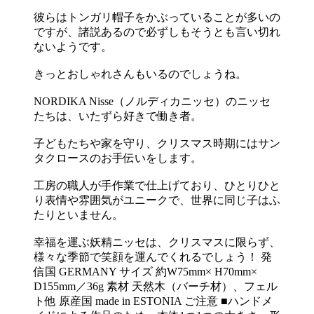
彼らはトンガリ帽子をかぶっていることが多いの
ですが、諸説あるので必ずしもそうとも言い切れ
ないようです。
きっとおしゃれさんもいるのでしょうね。
NORDIKA Nisse（ノルディカニッセ）のニッセ
たちは、いたずら好きで働き者。
子どもたちや家を守り、クリスマス時期にはサン
タクロースのお手伝いをします。
工房の職人が手作業で仕上げており、ひとりひと
り表情や雰囲気がユニークで、世界に同じ子はふ
たりといません。
幸福を運ぶ妖精ニッセは、クリスマスに限らず、
様々な季節で笑顔を運んでくれるでしょう！ 発
信国 GERMANY サイズ 約W75mm× H70mm×
D155mm／36g 素材 天然木（バーチ材）、フェル
ト他 原産国 made in ESTONIA ご注意 ■ハンドメ