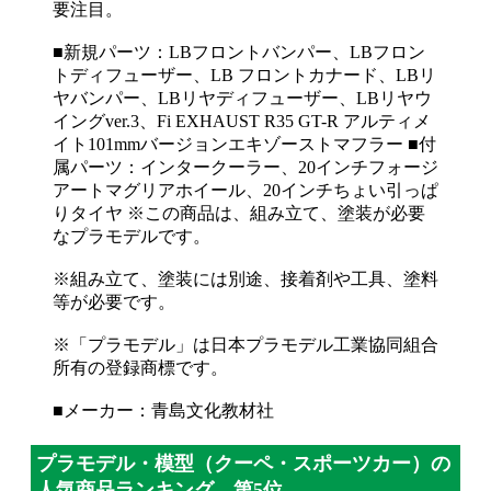
要注目。
■新規パーツ：LBフロントバンパー、LBフロン
トディフューザー、LB フロントカナード、LBリ
ヤバンパー、LBリヤディフューザー、LBリヤウ
イングver.3、Fi EXHAUST R35 GT-R アルティメ
イト101mmバージョンエキゾーストマフラー ■付
属パーツ：インタークーラー、20インチフォージ
アートマグリアホイール、20インチちょい引っぱ
りタイヤ ※この商品は、組み立て、塗装が必要
なプラモデルです。
※組み立て、塗装には別途、接着剤や工具、塗料
等が必要です。
※「プラモデル」は日本プラモデル工業協同組合
所有の登録商標です。
■メーカー：青島文化教材社
プラモデル・模型（クーペ・スポーツカー）の
人気商品ランキング 第5位