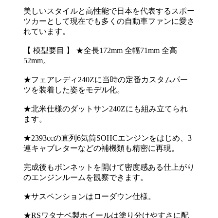
美しいスタイルと高性能で日本を代表するスポー
ツカーとして現在でも多くの自動車ファンに愛さ
れています。
【 模型要目 】 ★全長172mm 全幅71mm 全高
52mm。
★フェアレディ240Zに当時の定番カスタムパー
ツを装着した姿をモデル化。
★北米仕様のダットサン240Zにも組み立てられ
ます。
★2393ccの直列6気筒SOHCエンジンをはじめ、3
連キャブレターなどの補機類も精密に再現。
完成後もボンネットを開けて密度感ある仕上がり
のエンジンルームを観察できます。
★サスペンションはローダウン仕様。
★RSワタナベ製ホイールは塗り分けやすさに配