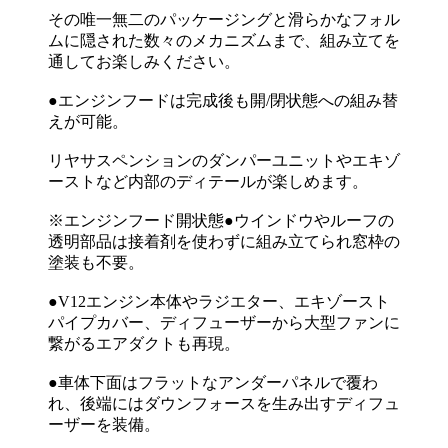
その唯一無二のパッケージングと滑らかなフォル
ムに隠された数々のメカニズムまで、組み立てを
通してお楽しみください。
●エンジンフードは完成後も開/閉状態への組み替
えが可能。
リヤサスペンションのダンパーユニットやエキゾ
ーストなど内部のディテールが楽しめます。
※エンジンフード開状態●ウインドウやルーフの
透明部品は接着剤を使わずに組み立てられ窓枠の
塗装も不要。
●V12エンジン本体やラジエター、エキゾースト
パイプカバー、ディフューザーから大型ファンに
繋がるエアダクトも再現。
●車体下面はフラットなアンダーパネルで覆わ
れ、後端にはダウンフォースを生み出すディフュ
ーザーを装備。