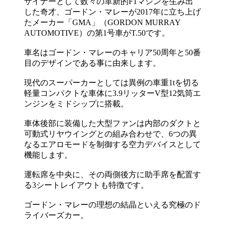
ザイナーとして数々の革新的F1マシンを生み出
した奇才、ゴードン・マレーが2017年に立ち上げ
たメーカー「GMA」（GORDON MURRAY
AUTOMOTIVE）の第1号車がT.50です。
車名はゴードン・マレーのキャリア50周年と50番
目のデザインである事に由来します。
現代のスーパーカーとしては異例の車重1tを切る
軽量コンパクトな車体に3.9リッターV型12気筒エ
ンジンをミドシップに搭載。
車体後部に装備した大型ファンは内部のダクトと
可動式リヤウイングとの組み合わせで、6つの異
なるエアロモードを制御する空力デバイスとして
機能します。
運転席を中央に、その両側後方に助手席を配置す
る3シートレイアウトも特徴です。
ゴードン・マレーの理想の結晶といえる究極のド
ライバーズカー。