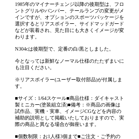
1985年のマイナーチェンジ以降の後期型は、フロ
ントグリルやバンパー、テールランプの変更がメ
インですが、オプションのスポーツパッケージを
選択するとリアスポイラー、サイドマッドガード
などが装着され、見た目にも大きくイメージが変
わります。
N304cは後期型で、定番の白/黒としました。
今となっては新鮮なノーマル仕様のたたずまいに
も注目ください。
※リアスポイラー(ユーザー取付部品)が付属しま
す。
■サイズ：1/64スケール■商品仕様：ダイキャスト
製ミニカー(塗装組立済)■備考：※商品の画像は
試作品、実機・実車、イメージCGなどを内容の
補助的説明として掲載いたしておりますので、実
際の商品と異なる場合が御座います。
■個数制限：お1人様3個まで■ご注文・ご予約の