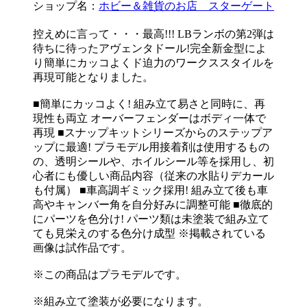
ショップ名：
ホビー＆雑貨のお店 スターゲート
控えめに言って・・・最高!!! LBランボの第2弾は
待ちに待ったアヴェンタドール!完全新金型によ
り簡単にカッコよくド迫力のワークススタイルを
再現可能となりました。
■簡単にカッコよく! 組み立て易さと同時に、再
現性も両立 オーバーフェンダーはボディ一体で
再現 ■スナップキットシリーズからのステップア
ップに最適! プラモデル用接着剤は使用するもの
の、透明シールや、ホイルシール等を採用し、初
心者にも優しい商品内容（従来の水貼りデカール
も付属） ■車高調ギミック採用! 組み立て後も車
高やキャンバー角を自分好みに調整可能 ■徹底的
にパーツを色分け! パーツ類は未塗装で組み立て
ても見栄えのする色分け成型 ※掲載されている
画像は試作品です。
※この商品はプラモデルです。
※組み立て塗装が必要になります。