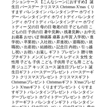
クションケース 【こんなシーンにおすすめ】 誕
生日 バースデー クリスマス Christmas X'mas くり
すます バレンタイン バレンタインデー ホワイト
デー バレンタインデイ ホワイトデイ バレンタイ
ンディ ホワイトディ バレンタインディー ホワイ
トディー 父の日 母の日 敬老の日 子どもの日 こ
どもの日 子供の日 暑中見舞い 残暑見舞い お中元
お歳暮 おせいぼ 御歳暮 歳暮 お年賀 入学祝い 進
学祝い 卒業祝い 入社祝い 昇進祝い 退職祝い 就
職祝い 出産祝い 結婚祝い 記念日 内祝い 引っ越
し祝い お祝い お返し ギフト プレゼント 贈り物
プチギフト メンズ レディース レディス 女性 女
性用 子ども 子供 こども 子供用 子ども用 こども
用 ジュニア キッズ ユース 誕生日プレゼント 誕
生日ギフト バースデープレゼント バースデーギ
フト クリスマスプレゼント クリスマスギフト
Christmasプレゼント Christmasギフト X'masプレゼ
ント X'masギフト くりますプレゼント くりすま
すギフト バレンタインプレゼント バレンタイン
デープレゼント ホワイトデープレゼント ホワイ
トデーギフト バレンタインギフト バレンタイン