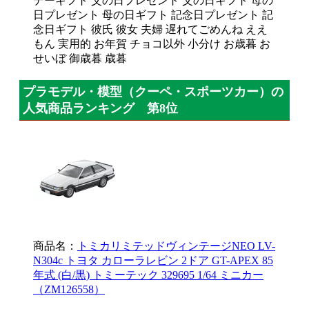
デーギフト 父の日プレゼント 父の日ギフト 母の
日プレゼント 母の日ギフト 記念日プレゼント 記
念日ギフト 彼氏 彼女 夫婦 遅れてごめんね ええ
もん 実用的 お年賀 チョコ以外 小分け お歳暮 お
せいぼ 御歳暮 歳暮
プラモデル・模型（クーペ・スポーツカー）の
人気商品ランキング 第8位
商品名：
トミカリミテッドヴィンテージNEO LV-
N304c トヨタ カローラレビン 2ドア GT-APEX 85
年式 (白/黒) トミーテック 329695 1/64 ミニカー
（ZM126558）