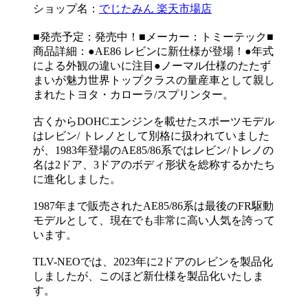
ショップ名：
でじたみん 楽天市場店
■発売予定：発売中！■メーカー：トミーテック■
商品詳細：●AE86 レビンに新仕様が登場！●年式
による外観の違いに注目●ノーマル仕様のたたず
まいが魅力世界トップクラスの量産車として親し
まれたトヨタ・カローラ/スプリンター。
古くからDOHCエンジンを載せたスポーツモデル
はレビン/ トレノとして別格に扱われていました
が、1983年登場のAE85/86系ではレビン/トレノの
名は2ドア、3ドアのボディ形状を総称するかたち
に進化しました。
1987年まで販売されたAE85/86系は最後のFR駆動
モデルとして、現在でも非常に高い人気を誇って
います。
TLV-NEOでは、2023年に2ドアのレビンを製品化
しましたが、このほど新仕様を製品化いたしま
す。