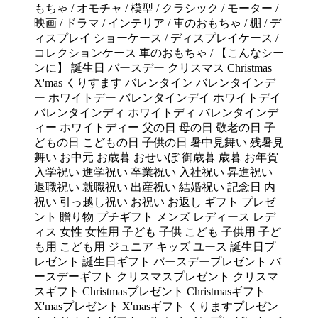
もちゃ / オモチャ / 模型 / クラシック / モーター /
映画 / ドラマ / インテリア / 車のおもちゃ / 棚 / デ
ィスプレイ ショーケース / ディスプレイケース /
コレクションケース 車のおもちゃ / 【こんなシー
ンに】 誕生日 バースデー クリスマス Christmas
X'mas くりすます バレンタイン バレンタインデ
ー ホワイトデー バレンタインデイ ホワイトデイ
バレンタインディ ホワイトディ バレンタインデ
ィー ホワイトディー 父の日 母の日 敬老の日 子
どもの日 こどもの日 子供の日 暑中見舞い 残暑見
舞い お中元 お歳暮 おせいぼ 御歳暮 歳暮 お年賀
入学祝い 進学祝い 卒業祝い 入社祝い 昇進祝い
退職祝い 就職祝い 出産祝い 結婚祝い 記念日 内
祝い 引っ越し祝い お祝い お返し ギフト プレゼ
ント 贈り物 プチギフト メンズ レディース レデ
ィス 女性 女性用 子ども 子供 こども 子供用 子ど
も用 こども用 ジュニア キッズ ユース 誕生日プ
レゼント 誕生日ギフト バースデープレゼント バ
ースデーギフト クリスマスプレゼント クリスマ
スギフト Christmasプレゼント Christmasギフト
X'masプレゼント X'masギフト くりますプレゼン