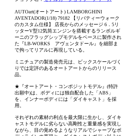
AUTOart(オートアート) LAMBORGHINI
AVENTADOR(1/18) 79182 【リバティーウォーク
のカスタム仕様】 店長からのメッセージ 6．5リ
ッターV型12気筒エンジンを搭載するランボルギ
ーニのフラッグシップモデルをベースに製作され
た『LB-WORKS アヴェンタドール』を細部ま
で拘ってリアルに再現している。
ミニチュアの製造発売元は、ビックスケールづく
りでは定評のあるオートアートからのリリース
品。
★『オートアート・コンポジットモデル』(特許
出願中)は、ボディには独自配合した「ABS」
を、インナーボディには「ダイキャスト」を採
用。
それぞれの素材の利点を最大限に生かし、ダイキ
ャストモデルに劣らない高剛性と重量感を実現し
ながら、目の覚めるようなリアルでシャープなボ