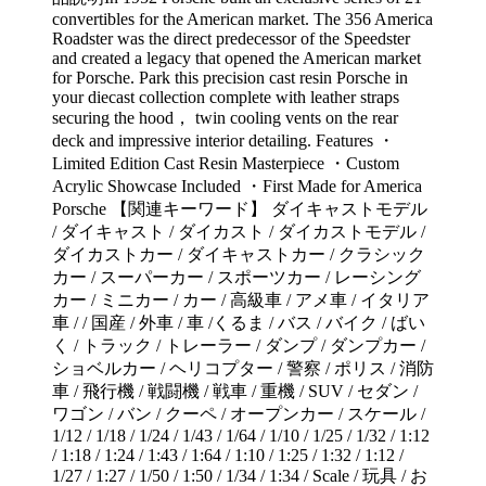
convertibles for the American market. The 356 America
Roadster was the direct predecessor of the Speedster
and created a legacy that opened the American market
for Porsche. Park this precision cast resin Porsche in
your diecast collection complete with leather straps
securing the hood， twin cooling vents on the rear
deck and impressive interior detailing. Features ・
Limited Edition Cast Resin Masterpiece ・Custom
Acrylic Showcase Included ・First Made for America
Porsche 【関連キーワード】 ダイキャストモデル
/ ダイキャスト / ダイカスト / ダイカストモデル /
ダイカストカー / ダイキャストカー / クラシック
カー / スーパーカー / スポーツカー / レーシング
カー / ミニカー / カー / 高級車 / アメ車 / イタリア
車 / / 国産 / 外車 / 車 /くるま / バス / バイク / ばい
く / トラック / トレーラー / ダンプ / ダンプカー /
ショベルカー / ヘリコプター / 警察 / ポリス / 消防
車 / 飛行機 / 戦闘機 / 戦車 / 重機 / SUV / セダン /
ワゴン / バン / クーペ / オープンカー / スケール /
1/12 / 1/18 / 1/24 / 1/43 / 1/64 / 1/10 / 1/25 / 1/32 / 1:12
/ 1:18 / 1:24 / 1:43 / 1:64 / 1:10 / 1:25 / 1:32 / 1:12 /
1/27 / 1:27 / 1/50 / 1:50 / 1/34 / 1:34 / Scale / 玩具 / お