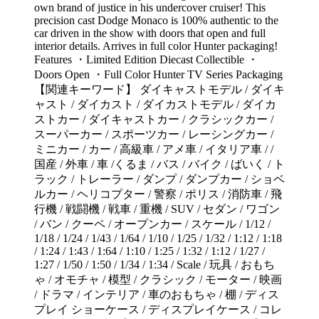
own brand of justice in his undercover cruiser! This
precision cast Dodge Monaco is 100% authentic to the
car driven in the show with doors that open and full
interior details. Arrives in full color Hunter packaging!
Features ・Limited Edition Diecast Collectible ・
Doors Open ・Full Color Hunter TV Series Packaging
【関連キーワード】 ダイキャストモデル / ダイキ
ャスト / ダイカスト / ダイカストモデル / ダイカ
ストカー / ダイキャストカー / クラシックカー /
スーパーカー / スポーツカー / レーシングカー /
ミニカー / カー / 高級車 / アメ車 / イタリア車 / /
国産 / 外車 / 車 /くるま / バス / バイク / ばいく / ト
ラック / トレーラー / ダンプ / ダンプカー / ショベ
ルカー / ヘリコプター / 警察 / ポリス / 消防車 / 飛
行機 / 戦闘機 / 戦車 / 重機 / SUV / セダン / ワゴン
/ バン / クーペ / オープンカー / スケール / 1/12 /
1/18 / 1/24 / 1/43 / 1/64 / 1/10 / 1/25 / 1/32 / 1:12 / 1:18
/ 1:24 / 1:43 / 1:64 / 1:10 / 1:25 / 1:32 / 1:12 / 1/27 /
1:27 / 1/50 / 1:50 / 1/34 / 1:34 / Scale / 玩具 / おもち
ゃ / オモチャ / 模型 / クラシック / モーター / 映画
/ ドラマ / インテリア / 車のおもちゃ / 棚 / ディス
プレイ ショーケース / ディスプレイケース / コレ